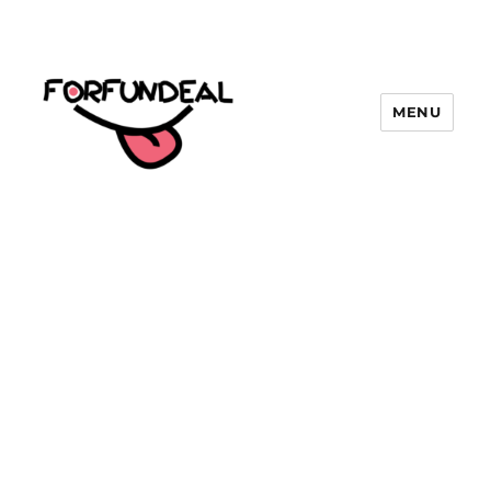
MENU
forfundeal | รวมแคปชั่นคำคม, คำ
พังเพยสำนวนสุภาษิต, กลอน, มีมโดนๆ
2025 ฮาๆ