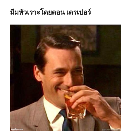
มีมหัวเราะโดยดอน เดรเปอร์