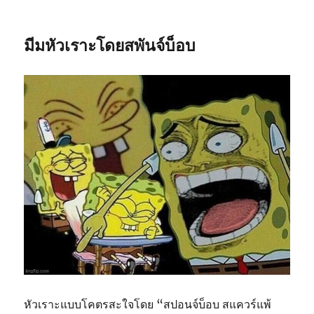
มีมหัวเราะโดยสพันจ์บ็อบ
หัวเราะแบบโคตรสะใจโดย “สปอนจ์บ็อบ สแควร์แพ้