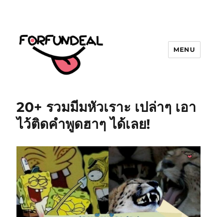
MENU
forfundeal | รวมแคปชั่นคำคม, คำ
พังเพยสำนวนสุภาษิต, กลอน, มีมโดนๆ
20+ รวมมีมหัวเราะ เปล่าๆ เอา
2025 ฮาๆ
ไว้ติดคำพูดฮาๆ ได้เลย!