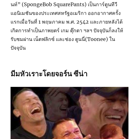
นท์” (SpongeBob SquarePants) เป็นการ์ตูนทีวี
แอนิเมชันของประเทศสหรัฐอเมริกา ออกอากาศครั้ง
แรกเมื่อวันที่ 1 พฤษภาคม พ.ศ. 2542 และภายหลังได้
เกิดการทำเป็นภาพยตร์ เกม ตุ๊กตา ฯลฯ ปัจจุบันก็ลงให้
รับชมผ่าน เน็ตฟลิกซ์ และช่อง ตูนนี่(Toonee) ใน
ปัจจุบัน
มีมหัวเราะโดยจอร์น ซีน่า