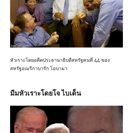
หัวเราะโดยอดีตประธานาธิบดีสหรัฐคนที่ 44 ของ
สหรัฐอเมริกาบารัก โอบามา
มีมหัวเราะโดยโจ ไบเด็น