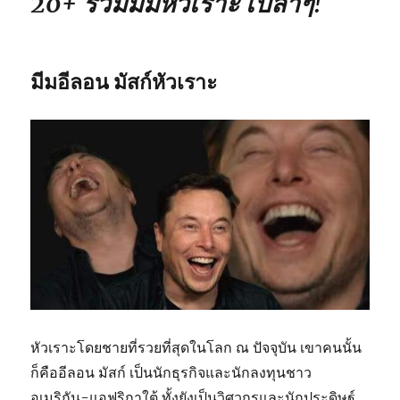
20+ รวมมีมหัวเราะ เปล่าๆ!
มีมอีลอน มัสก์หัวเราะ
หัวเราะโดยชายที่รวยที่สุดในโลก ณ ปัจจุบัน เขาคนนั้น
ก็คืออีลอน มัสก์ เป็นนักธุรกิจและนักลงทุนชาว
อเมริกัน-แอฟริกาใต้ ทั้งยังเป็นวิศวกรและนักประดิษฐ์