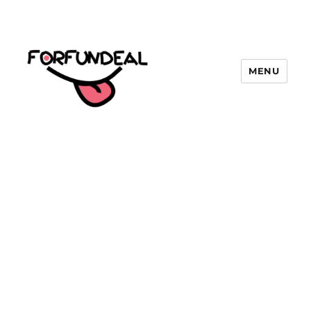
MENU
forfundeal | รวมแคปชั่นคำคม, คำ
พังเพยสำนวนสุภาษิต, กลอน, มีมโดนๆ
2025 ฮาๆ