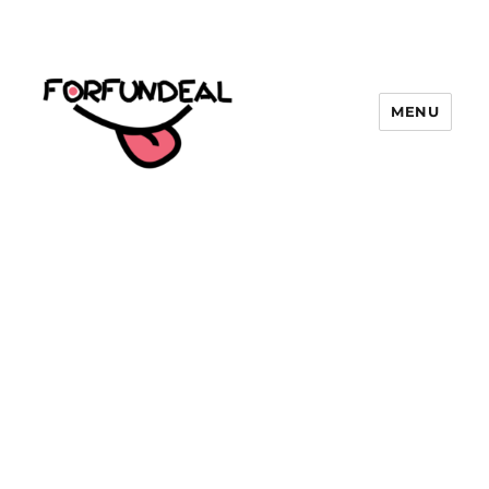
MENU
forfundeal | รวมแคปชั่นคำคม, คำ
พังเพยสำนวนสุภาษิต, กลอน, มีมโดนๆ
2025 ฮาๆ