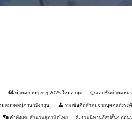
ม, คำพังเพยสำนวนสุภาษิต, กลอน, 
ส
คำคมกวนๆ ฮาๆ 2025 ใหม่ล่าสุด
แคปชั่นคำคมหมวด
คมหมวดหมู่ภาษาอังกฤษ
รวมข้อคิดคำคมจากบุคคลดังระด
คำพังเพย สำนวนสุภาษิตไทย
รวมนิทานอีสปสั้นๆ ก่อ