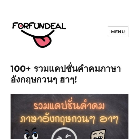
MENU
forfundeal | รวมแคปชั่นคำคม, คำ
พังเพยสำนวนสุภาษิต, กลอน, มีมโดนๆ
100+ รวมแคปชั่นคำคมภาษา
2025 ฮาๆ
อังกฤษกวนๆ ฮาๆ!