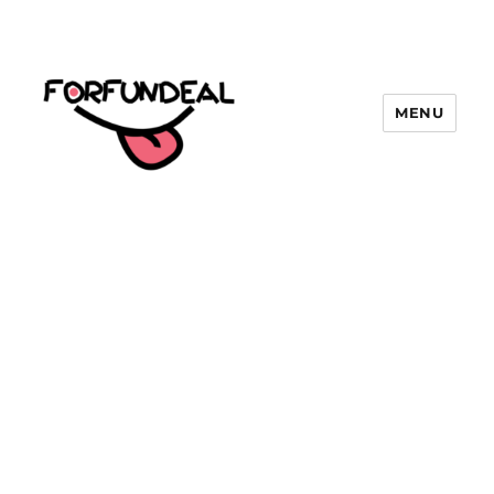
MENU
forfundeal | รวมแคปชั่นคำคม, คำ
พังเพยสำนวนสุภาษิต, กลอน, มีมโดนๆ
2025 ฮาๆ