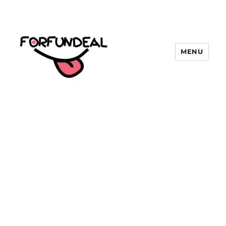
MENU
forfundeal | รวมแคปชั่นคำคม, คำ
พังเพยสำนวนสุภาษิต, กลอน, มีมโดนๆ
2025 ฮาๆ