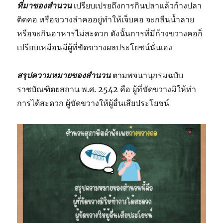
ที่มาของสำนวน
เปรียบเปรยถึงการกินปลาแล้วก้างปลา
ติดคอ หรือขวางลำคออยู่ทำให้เจ็บคอ จะกลืนน้ำลาย
หรือจะกินอาหารไม่สะดวก ดังนั้นการที่มีก้างขวางคอก็
เปรียบเหมือนมีผู้ที่ขัดขวางผลประโยชน์นั่นเอง
สรุปความหมายของสำนวน
ตามพจนานุกรมฉบับ
ราชบัณฑิตยสถาน พ.ศ. 2542 คือ ผู้ที่ขัดขวางมิให้ทํา
การได้สะดวก ผู้ขัดขวางให้ผู้อื่นเสียประโยชน์