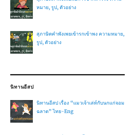
หมาย, รูป, ตัวอย่าง
สุภาษิตคำพังเพยเข้ารกเข้าพง ความหมาย,
รูป, ตัวอย่าง
นิทานอีสป
นิทานอีสป เรื่อง “แมวเจ้าเล่ห์กับนกแก่จอม
ฉลาด” ไทย-Eng