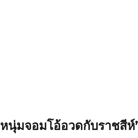
ยหนุ่มจอมโอ้อวดกับราชสีห์