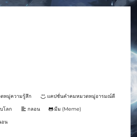
มีมโดนๆ 2025 ฮาๆ
หมู่ความรู้สึก
แคปชั่นคำคมหมวดหมู่อารมณ์ดี
ับโลก
กลอน
มีม (Meme)
นนอน