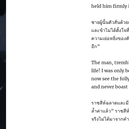
held him firmly i
ชายผู้นั้นตัวสั่นด
และข้าไม่ได้ตั้งใ
ความเย่อหยิ่งของต
อีก”
The man, trembli
life! I was only
now see the foll
and never boast
ราชสีห์ฉลาดและมีเม
ล้ำค่าแล้ว” ราชสีห
จริงไม่ได้มาจากคำ