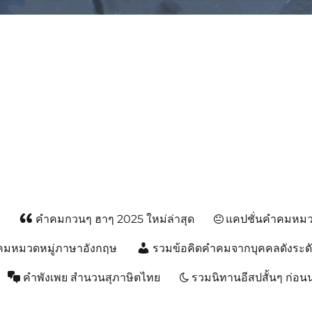
ม, คำพังเพยสำนวนสุภาษิต, กลอน, 
ส
คำคมกวนๆ ฮาๆ 2025 ใหม่ล่าสุด
แคปชั่นคำคมหมวด
คมหมวดหมู่ภาษาอังกฤษ
รวมข้อคิดคำคมจากบุคคลดังระด
คำพังเพย สำนวนสุภาษิตไทย
รวมนิทานอีสปสั้นๆ ก่อ