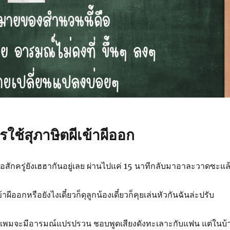
รใช้สุภาษิตผีเข้าผีออก
มื่อสักครู่ยังเฮฮากันอยู่เลย ผ่านไปแค่ 15 นาทีกลับมาอาละวาดซะแล
ีเข้าผีออกหรือยังไงเดี๋ยวก็ดุลูกน้องเดี๋ยวก็คุยเล่นหัวกันฉันล่ะปรับ
นแพมจะมีอารมณ์แปรปรวน ชอบพูดเสียงดังทะเลาะกับแฟน แต่ในบ้