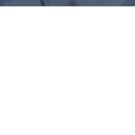
ม, คำพังเพยสำนวนสุภาษิต, กลอน, 