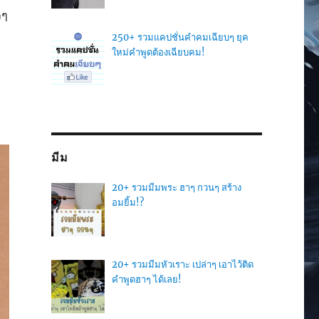
กๆ
250+ รวมแคปชั่นคำคมเฉียบๆ ยุค
ใหม่คำพูดต้องเฉียบคม!
มีม
20+ รวมมีมพระ ฮาๆ กวนๆ สร้าง
อมยิ้ม!?
20+ รวมมีมหัวเราะ เปล่าๆ เอาไว้ติด
คำพูดฮาๆ ได้เลย!