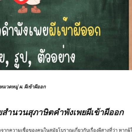
วดหมู่ ผ. ผีเข้าผีออก
ำนวนสุภาษิตคำพังเพยผีเข้าผีออก
จากความเชื่อของคนในสมัยโบราณเกี่ยวกับเรื่องผีสางที่ว่า หากผู้