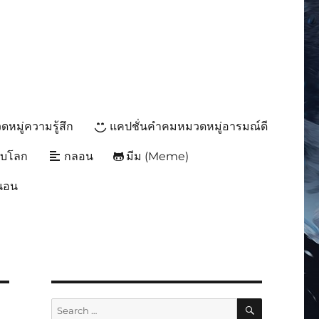
หมู่ความรู้สึก
แคปชั่นคำคมหมวดหมู่อารมณ์ดี
ับโลก
กลอน
มีม (Meme)
นนอน