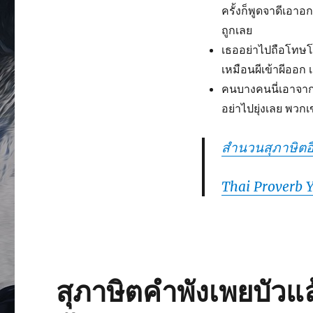
ครั้งก็พูดจาดีเอา
ถูกเลย
เธออย่าไปถือโทษโก
เหมือนผีเข้าผีออก เด
คนบางคนนี่เอาจากย
อย่าไปยุ่งเลย พวก
สำนวนสุภาษิตอื
Thai Proverb 
สุภาษิตคำพังเพยบัวแล