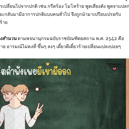
ารเปลี่ยนไปจากปกติ เช่น กรีดร้อง โมโหร้าย พูดเสียงดัง พูดจาแปล
็จะกลับมามีอาการปกติแบบคนทั่วไป จึงถูกนำมาเปรียบเปรยกับ
ร้าย
องสำนวน
ตามพจนานุกรมฉบับราชบัณฑิตยสถาน พ.ศ. 2542 คือ
ร้าย อารมณ์ไม่คงที่ ขึ้นๆ ลงๆ เดี๋ยวดีเดี๋ยวร้ายเปลี่ยนแปลงบ่อยๆ