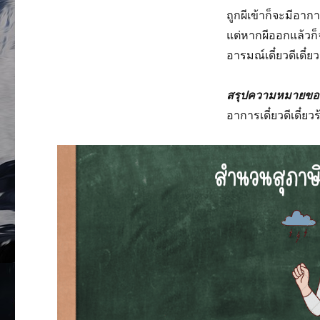
ถูกผีเข้าก็จะมีอาก
แต่หากผีออกแล้วก
อารมณ์เดี๋ยวดีเดี๋ยว
สรุปความหมายข
อาการเดี๋ยวดีเดี๋ยว