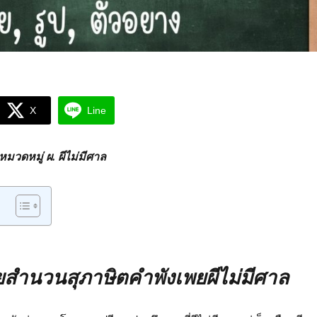
X
Line
วดหมู่ ผ. ผีไม่มีศาล
ำนวนสุภาษิตคำพังเพยผีไม่มีศาล