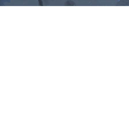
ม, คำพังเพยสำนวนสุภาษิต, กลอน, 