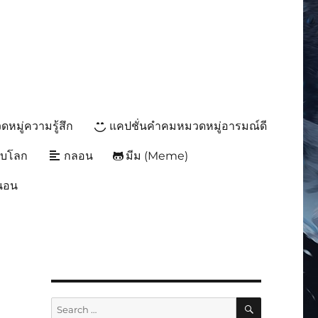
หมู่ความรู้สึก
แคปชั่นคำคมหมวดหมู่อารมณ์ดี
ับโลก
กลอน
มีม (Meme)
นนอน