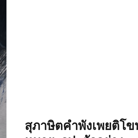
สุภาษิตคำพังเพยติโขน