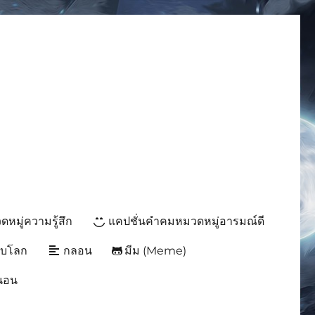
มีมโดนๆ 2025 ฮาๆ
หมู่ความรู้สึก
แคปชั่นคำคมหมวดหมู่อารมณ์ดี
ับโลก
กลอน
มีม (Meme)
นนอน