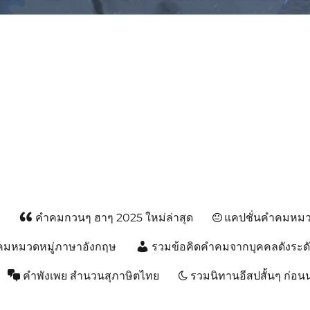
ม, คำพังเพยสำนวนสุภาษิต, กลอน, 
ส
คำคมกวนๆ ฮาๆ 2025 ใหม่ล่าสุด
แคปชั่นคำคมหมวด
คมหมวดหมู่ภาษาอังกฤษ
รวมข้อคิดคำคมจากบุคคลดังระด
คำพังเพย สำนวนสุภาษิตไทย
รวมนิทานอีสปสั้นๆ ก่อ