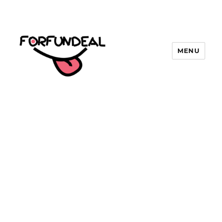
MENU
forfundeal | รวมแคปชั่นคำคม, คำ
พังเพยสำนวนสุภาษิต, กลอน, มีมโดนๆ
2025 ฮาๆ