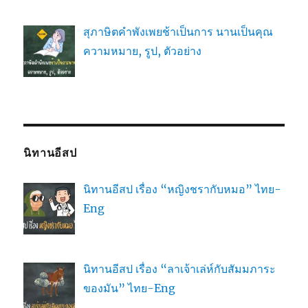
สุภาษิตคำพังเพยช้าเป็นการ นานเป็นคุณ
ความหมาย, รูป, ตัวอย่าง
นิทานอีสป
นิทานอีสป เรื่อง “หญิงชรากับหมอ” ไทย-
Eng
นิทานอีสป เรื่อง “ลาเจ้าเล่ห์กับสัมมภาระ
ของมัน” ไทย-Eng