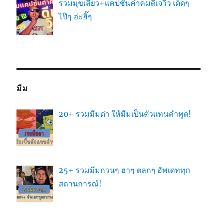
รวมมุขเสี่ยว+แคปชั่นคำคมดีเจวิว เด็ดๆ
ไป๊ๆ อ่ะฮิ๊ๆ
มีม
20+ รวมมีมด่า ให้มีมเป็นตัวแทนคำพูด!
25+ รวมมีมกวนๆ ฮาๆ ตลกๆ อัพเดททุก
สถานการณ์!