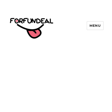
MENU
forfundeal | รวมแคปชั่นคำคม, คำ
พังเพยสำนวนสุภาษิต, กลอน, มีมโดนๆ
2025 ฮาๆ