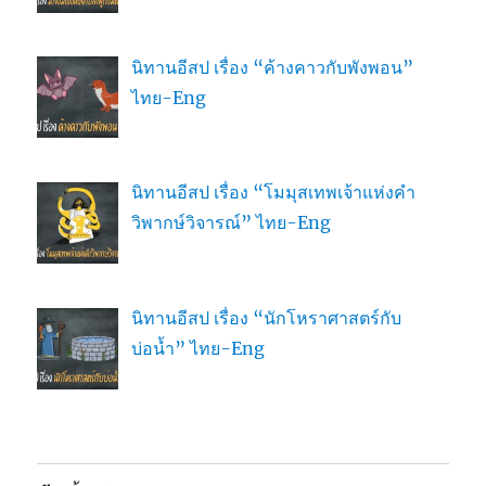
นิทานอีสป เรื่อง “ค้างคาวกับพังพอน”
ไทย-Eng
นิทานอีสป เรื่อง “โมมุสเทพเจ้าแห่งคำ
วิพากษ์วิจารณ์” ไทย-Eng
นิทานอีสป เรื่อง “นักโหราศาสตร์กับ
บ่อน้ำ” ไทย-Eng