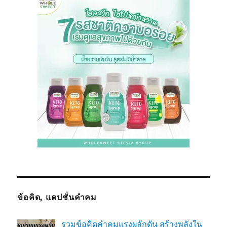
ข้อคิด, แคปชั่นคำคม
รวมข้อคิดคำคมแรงผลักดัน สร้างพลังใน