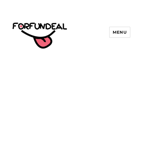
MENU
forfundeal | รวมแคปชั่นคำคม, คำ
พังเพยสำนวนสุภาษิต, กลอน, มีมโดนๆ
2025 ฮาๆ