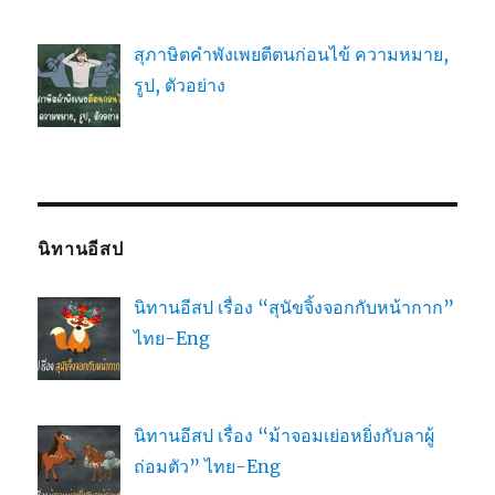
สุภาษิตคำพังเพยตีตนก่อนไข้ ความหมาย,
รูป, ตัวอย่าง
นิทานอีสป
นิทานอีสป เรื่อง “สุนัขจิ้งจอกกับหน้ากาก”
ไทย-Eng
นิทานอีสป เรื่อง “ม้าจอมเย่อหยิ่งกับลาผู้
ถ่อมตัว” ไทย-Eng