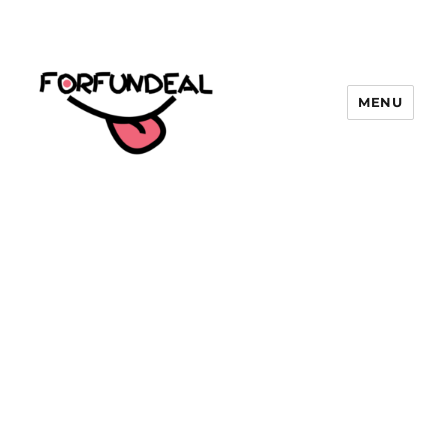
MENU
forfundeal | รวมแคปชั่นคำคม, คำ
พังเพยสำนวนสุภาษิต, กลอน, มีมโดนๆ
2025 ฮาๆ