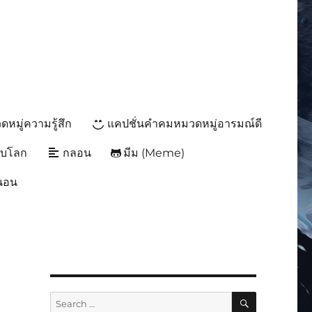
หมู่ความรู้สึก
แคปชั่นคำคมหมวดหมู่อารมณ์ดี
ับโลก
กลอน
มีม (Meme)
นนอน