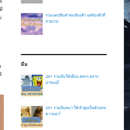
ด
ี่
รวมแคปชั่นคำคมท้องฟ้า แด่ท้องฟ้าที่
่
สวยงาม
ก
มีม
ง
้
20+ รวมมีมให้เพื่อน ตลกๆ หลาก
อารมณ์!
20+ รวมมีมหมา ให้เจ้าตูบเป็นตัวแทน
ความฮา!