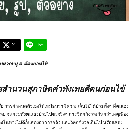
X
Line
มวดหมู่ ต. ตีตนก่อนไข้
ำนวนสุภาษิตคำพังเพยตีตนก่อนไข้
ือ
การกำหนดตัวเองให้เสมือนว่ามีความเจ็บไข้ได้ป่วยทั้งๆ ที่ตนเอง
วยเลย จนกระทั่งตนเองป่วยไปซะจริงๆ การวิตกกังวลเกินกว่าเหตุเพียง
เรื่องในทางไม่ดีก็แสดงอาการกลัว และวิตกกังวลเกินไป หรือแสดง