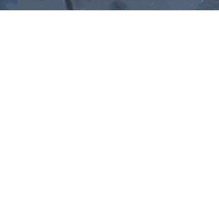
ม, คำพังเพยสำนวนสุภาษิต, กลอน, 