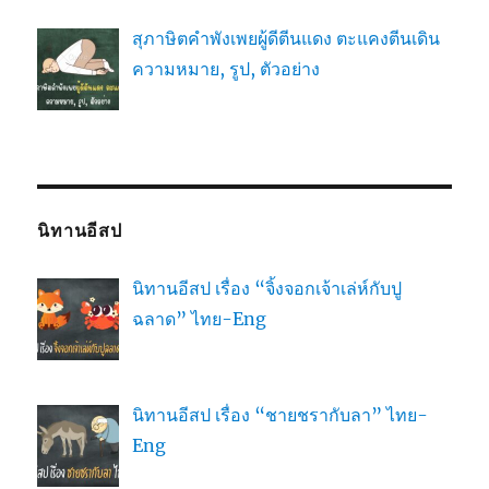
สุภาษิตคำพังเพยผู้ดีตีนแดง ตะแคงตีนเดิน
ความหมาย, รูป, ตัวอย่าง
นิทานอีสป
นิทานอีสป เรื่อง “จิ้งจอกเจ้าเล่ห์กับปู
ฉลาด” ไทย-Eng
นิทานอีสป เรื่อง “ชายชรากับลา” ไทย-
Eng