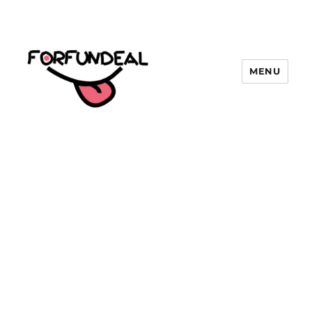
MENU
forfundeal | รวมแคปชั่นคำคม, คำ
พังเพยสำนวนสุภาษิต, กลอน, มีมโดนๆ
2025 ฮาๆ