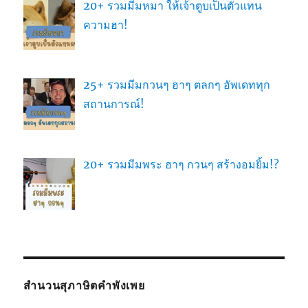
20+ รวมมีมหมา ให้เจ้าตูบเป็นตัวแทน
ความฮา!
25+ รวมมีมกวนๆ ฮาๆ ตลกๆ อัพเดททุก
สถานการณ์!
20+ รวมมีมพระ ฮาๆ กวนๆ สร้างอมยิ้ม!?
สำนวนสุภาษิตคำพังเพย