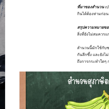
ที่มาของสำนวน
เปร
กินได้ต้องห่ามก่อน
สรุปความหมายข
สิ่งที่ยังไม่สมควรแ
สำนวนนี้มักใช้กับช
กันลึกซึ้ง และยัง
ถึงการกระทำใดๆ ก่