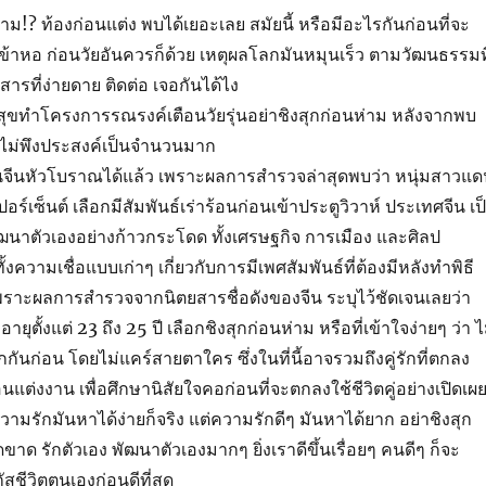
่าม!? ท้องก่อนแต่ง พบได้เยอะเลย สมัยนี้ หรือมีอะไรกันก่อนที่จะ
เข้าหอ ก่อนวัยอันควรก็ด้วย เหตุผลโลกมันหมุนเร็ว ตามวัฒนธรรมที
ารที่ง่ายดาย ติดต่อ เจอกันได้ไง
ทำโครงการรณรงค์เตือนวัยรุ่นอย่าชิงสุกก่อนห่าม หลังจากพบ
์ไม่พึงประสงค์เป็นจำนวนมาก
นจีนหัวโบราณได้แล้ว เพราะผลการสำรวจล่าสุดพบว่า หนุ่มสาวแด
อร์เซ็นต์ เลือกมีสัมพันธ์เร่าร้อนก่อนเข้าประตูวิวาห์ ประเทศจีน เป
ัฒนาตัวเองอย่างก้าวกระโดด ทั้งเศรษฐกิจ การเมือง และศิลป
้งความเชื่อแบบเก่าๆ เกี่ยวกับการมีเพศสัมพันธ์ที่ต้องมีหลังทำพิธี
น เพราะผลการสำรวจจากนิตยสารชื่อดังของจีน ระบุไว้ชัดเจนเลยว่า
ายุตั้งแต่ 23 ถึง 25 ปี เลือกชิงสุกก่อนห่าม หรือที่เข้าใจง่ายๆ ว่า ไ
กันก่อน โดยไม่แคร์สายตาใคร ซึ่งในที่นี้อาจรวมถึงคู่รักที่ตกลง
อนแต่งงาน เพื่อศึกษานิสัยใจคอก่อนที่จะตกลงใช้ชีวิตคู่อย่างเปิดเผ
ความรักมันหาได้ง่ายก็จริง แต่ความรักดีๆ มันหาได้ยาก อย่าชิงสุก
ขาด รักตัวเอง พัฒนาตัวเองมากๆ ยิ่งเราดีขึ้นเรื่อยๆ คนดีๆ ก็จะ
ัสชีวิตตนเองก่อนดีที่สุด