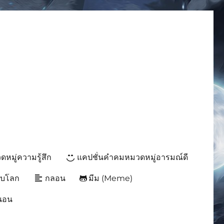
มีมโดนๆ 2025 ฮาๆ
หมู่ความรู้สึก
แคปชั่นคำคมหมวดหมู่อารมณ์ดี
ับโลก
กลอน
มีม (Meme)
นนอน