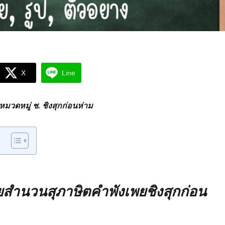
X
Line
วดหมู่ ช. ชิงสุกก่อนห่าม
ำนวนสุภาษิตคำพังเพยชิงสุกก่อน