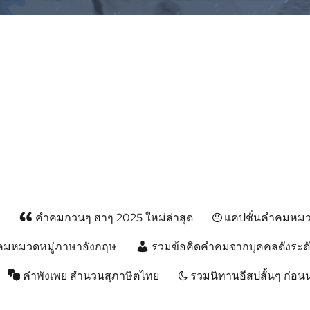
ม, คำพังเพยสำนวนสุภาษิต, กลอน, 
ส
คำคมกวนๆ ฮาๆ 2025 ใหม่ล่าสุด
แคปชั่นคำคมหมวด
คมหมวดหมู่ภาษาอังกฤษ
รวมข้อคิดคำคมจากบุคคลดังระด
คำพังเพย สำนวนสุภาษิตไทย
รวมนิทานอีสปสั้นๆ ก่อ