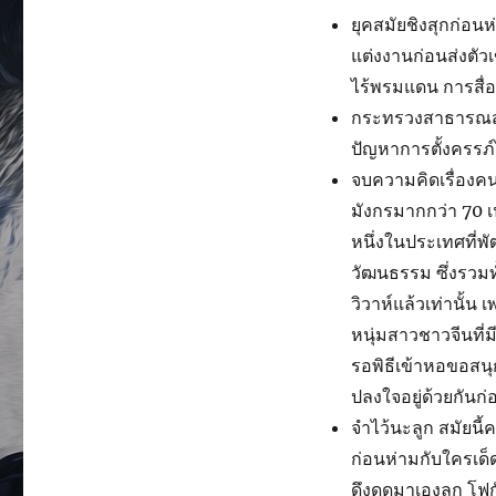
ยุคสมัยชิงสุกก่อนห
แต่งงานก่อนส่งตัว
ไร้พรมแดน การสื่อส
กระทรวงสาธารณสุข
ปัญหาการตั้งครรภ
จบความคิดเรื่องค
มังกรมากกว่า 70 เป
หนึ่งในประเทศที่พ
วัฒนธรรม ซึ่งรวมทั
วิวาห์แล้วเท่านั้
หนุ่มสาวชาวจีนที่มีอ
รอพิธีเข้าหอขอสนุก
ปลงใจอยู่ด้วยกันก่
จำไว้นะลูก สมัยนี้
ก่อนห่ามกับใครเด็ด
ดึงดูดมาเองลูก โฟก