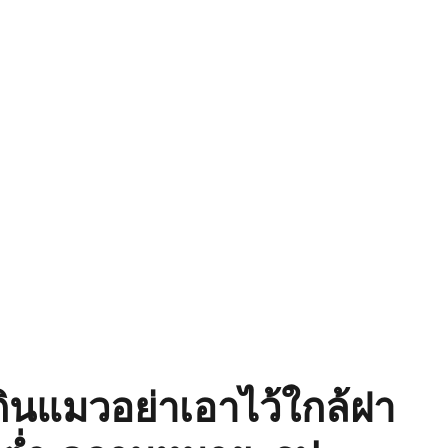
ินแมวอย่าเอาไว้ใกล้ฝา