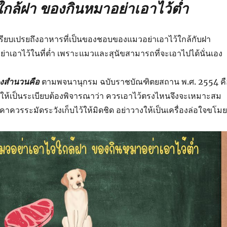
ใกล้ฝา ของกินหมาอย่าเอาไว้ต่ำ
รียบเปรยถึงอาหารที่เป็นของชอบของแมวอย่าเอาไว้ใกล้กับฝา
ย่าเอาไว้ในที่ต่ำ เพราะแมวและสุนัขสามารถที่จะเอาไปได้นั่นเอง
งสำนวนคือ
ตามพจนานุกรม ฉบับราชบัณฑิตยสถาน พ.ศ. 2554 คื
ให้เป็นระเบียบต้องพิจารณาว่า ควรเอาไว้ตรงไหนจึงจะเหมาะสม
าคาควรระมัดระวังเก็บไว้ให้มิดชิด อย่าวางให้เป็นเครื่องล่อใจขโมย