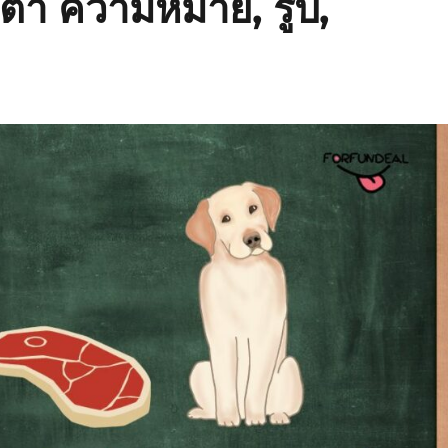
ต่ำ ความหมาย, รูป,