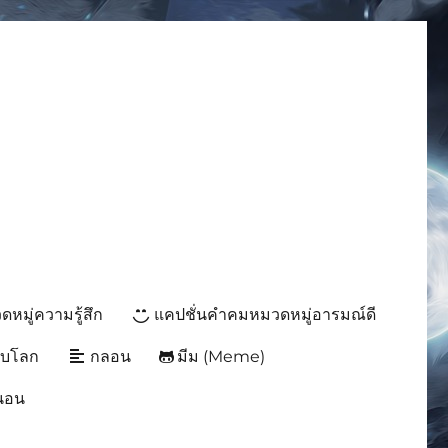
มีมโดนๆ 2025 ฮาๆ
หมู่ความรู้สึก
แคปชั่นคำคมหมวดหมู่อารมณ์ดี
ับโลก
กลอน
มีม (Meme)
นนอน