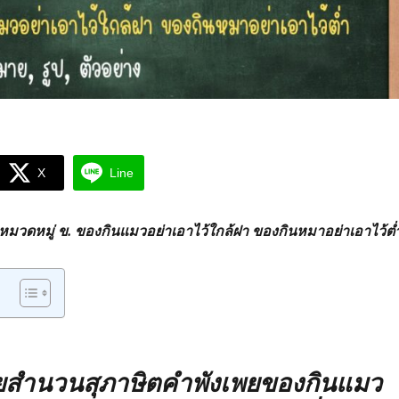
X
Line
มวดหมู่ ข. ของกินแมวอย่าเอาไว้ใกล้ฝา ของกินหมาอย่าเอาไว้ต่
สำนวนสุภาษิตคำพังเพยของกินแมว