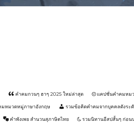
ม, คำพังเพยสำนวนสุภาษิต, กลอน, 
ส
คำคมกวนๆ ฮาๆ 2025 ใหม่ล่าสุด
แคปชั่นคำคมหมวด
คมหมวดหมู่ภาษาอังกฤษ
รวมข้อคิดคำคมจากบุคคลดังระด
คำพังเพย สำนวนสุภาษิตไทย
รวมนิทานอีสปสั้นๆ ก่อ