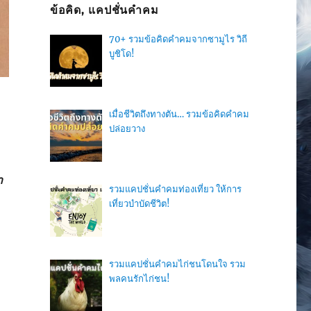
ข้อคิด, แคปชั่นคำคม
70+ รวมข้อคิดคำคมจากซามูไร วิถี
บูชิโด!
เมื่อชีวิตถึงทางตัน… รวมข้อคิดคำคม
ปล่อยวาง
ำ
รวมแคปชั่นคำคมท่องเที่ยว ให้การ
เที่ยวบำบัดชีวิต!
รวมแคปชั่นคำคมไก่ชนโดนใจ รวม
พลคนรักไก่ชน!