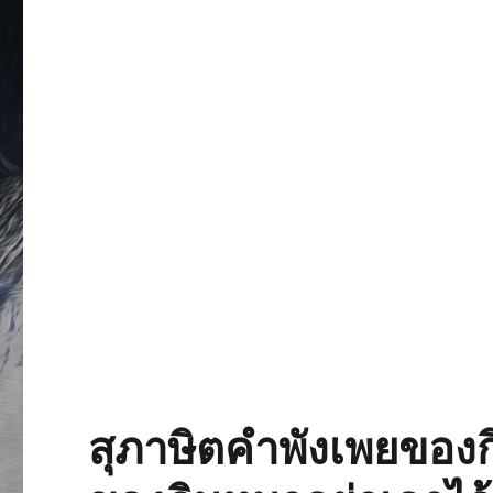
สุภาษิตคำพังเพยของก