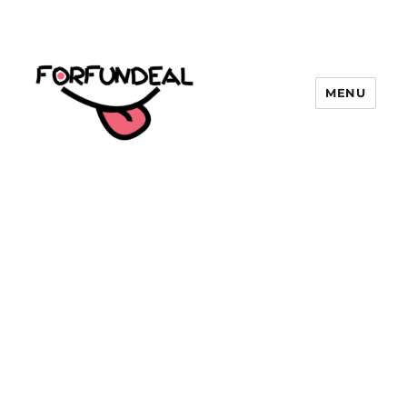
MENU
forfundeal | รวมแคปชั่นคำคม, คำ
พังเพยสำนวนสุภาษิต, กลอน, มีมโดนๆ
2025 ฮาๆ