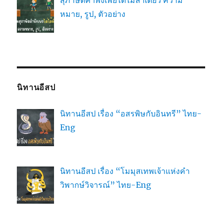
สุภาษิตคำพังเพยไต่ไม้ลำเดียว ความ
หมาย, รูป, ตัวอย่าง
นิทานอีสป
นิทานอีสป เรื่อง “อสรพิษกับอินทรี” ไทย-
Eng
นิทานอีสป เรื่อง “โมมุสเทพเจ้าแห่งคำ
วิพากษ์วิจารณ์” ไทย-Eng