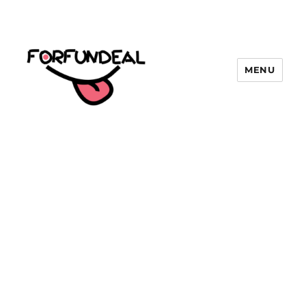
MENU
forfundeal | รวมแคปชั่นคำคม, คำ
พังเพยสำนวนสุภาษิต, กลอน, มีมโดนๆ
2025 ฮาๆ