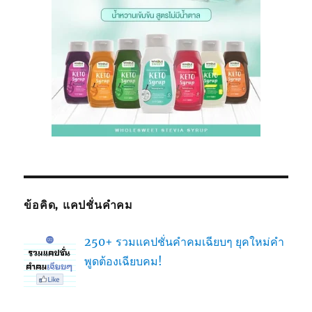
ข้อคิด, แคปชั่นคำคม
250+ รวมแคปชั่นคำคมเฉียบๆ ยุคใหม่คำ
พูดต้องเฉียบคม!