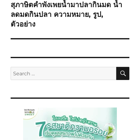
สุภาษิตคำพังเพยน้ำมาปลากินมด นํ้า
ลดมดกินปลา ความหมาย, รูป,
ตัวอย่าง