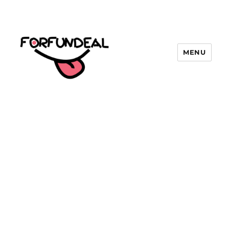
MENU
forfundeal | รวมแคปชั่นคำคม, คำ
พังเพยสำนวนสุภาษิต, กลอน, มีมโดนๆ
2025 ฮาๆ