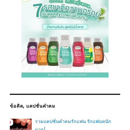
ข้อคิด, แคปชั่นคำคม
รวมแคปชั่นคำคมรักแฟน รักแฟนหนัก
มาก!