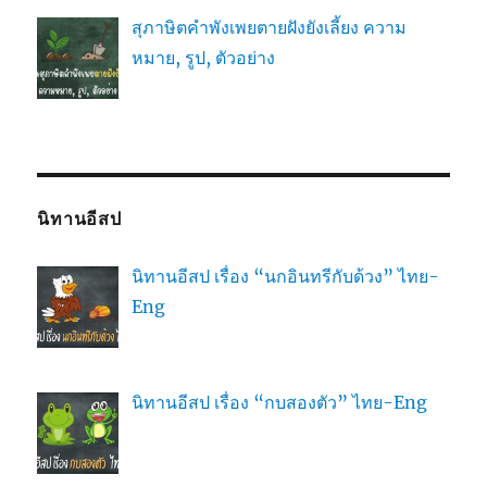
สุภาษิตคำพังเพยตายฝังยังเลี้ยง ความ
หมาย, รูป, ตัวอย่าง
นิทานอีสป
นิทานอีสป เรื่อง “นกอินทรีกับด้วง” ไทย-
Eng
นิทานอีสป เรื่อง “กบสองตัว” ไทย-Eng