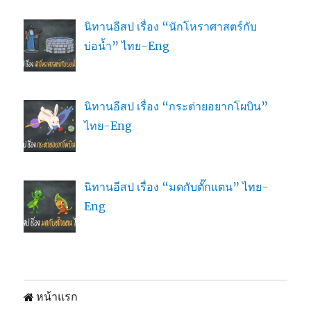
นิทานอีสป เรื่อง “นักโหราศาสตร์กับ
บ่อน้ำ” ไทย-Eng
นิทานอีสป เรื่อง “กระต่ายอยากโผบิน”
ไทย-Eng
นิทานอีสป เรื่อง “มดกับตั๊กแตน” ไทย-
Eng
หน้าแรก