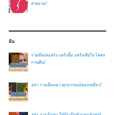
สวยงาม!
มีม
รวมมีมเสแสร้ง แสร้งยิ้ม แสร้งเสียใจ โคตร
กวนตีน!
20+ รวมมีมแมว ทุกอารมณ์ของเหมียว!
20+ รวมมีมด่า ให้มีมเป็นตัวแทนคำพูด!