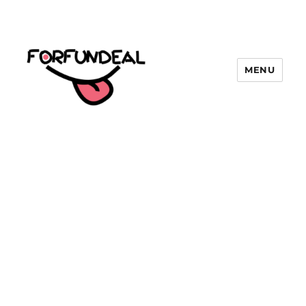
MENU
forfundeal | รวมแคปชั่นคำคม, คำ
พังเพยสำนวนสุภาษิต, กลอน, มีมโดนๆ
2025 ฮาๆ