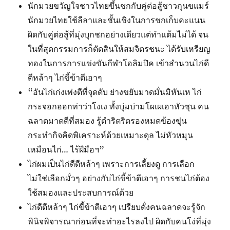
นักมวยขวัญใจชาวไทยขึ้นชกกับคู่ต่อสู้ชาวกุนขแมร์
นักมวยไทยใช้ลีลาและชั้นเชิงในการชกเก็บคะแนน
ผิดกับคู่ต่อสู้ที่มุ่งบุกชกอย่างเดียวแต่ทำแต้มไม่ได้ จน
ในที่สุดกรรมการก็ตัดสินให้สมจิตรชนะ ได้รับเหรียญ
ทองในการการแข่งขันกีฬาโอลิมปิค เข้าสำนวนไก่ดี
ตีหล้าๆ ไก่ขี้ข้าตีเอาๆ
“อันไก่เก่งเพ่งตีที่จุดดับ ย่างขยับมาดมั่นมิหันเห ไก่
กระจอกออกท่าว่าโงเง ทั้งบุ่มบ่ามโผเผเอาหัวซุน คน
ฉลาดมาดดีที่สมอง รู้ดำริตริตรองหมดข้องขุ่น
กระทำกิจคิดพิเคราะห์ด้วยเหมาะดุล ไม่หัวหมุน
เหมือนไก่… ไร้ฝีมือฯ”
ไก่ผมเป็นไก่ดีตีหล้าๆ เพราะการเลี้ยงดู การเลือก
ไม่ใช่เลือกมั่วๆ อย่างกับไก่ขี้ข้าตีเอาๆ การชนไก่ต้อง
ใช้สมองและประสบการณ์ด้วย
ไก่ดีตีหล้าๆ ไก่ขี้ข้าตีเอาๆ เปรียบดั่งคนฉลาดจะรู้จัก
พินิจพิจารณาก่อนที่จะทำอะไรลงไป ผิดกับคนโง่ที่มุ่ง