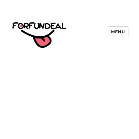
MENU
forfundeal | รวมแคปชั่นคำคม, คำ
พังเพยสำนวนสุภาษิต, กลอน, มีมโดนๆ
2025 ฮาๆ