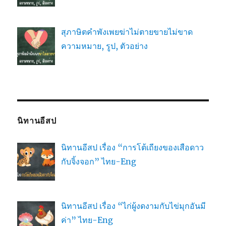
สุภาษิตคำพังเพยฆ่าไม่ตายขายไม่ขาด
ความหมาย, รูป, ตัวอย่าง
นิทานอีสป
นิทานอีสป เรื่อง “การโต้เถียงของเสือดาว
กับจิ้งจอก” ไทย-Eng
นิทานอีสป เรื่อง “ไก่ผู้งดงามกับไข่มุกอันมี
ค่า” ไทย-Eng