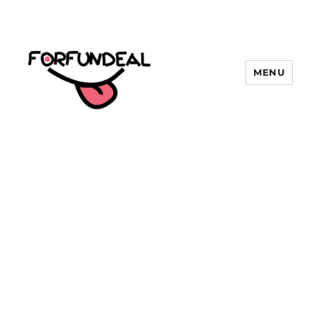
MENU
forfundeal | รวมแคปชั่นคำคม, คำ
พังเพยสำนวนสุภาษิต, กลอน, มีมโดนๆ
2025 ฮาๆ