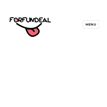
MENU
forfundeal | รวมแคปชั่นคำคม, คำ
พังเพยสำนวนสุภาษิต, กลอน, มีมโดนๆ
2025 ฮาๆ