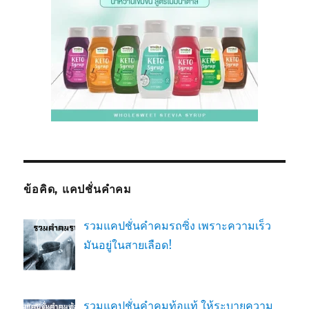
ข้อคิด, แคปชั่นคำคม
รวมแคปชั่นคำคมรถซิ่ง เพราะความเร็ว
มันอยู่ในสายเลือด!
รวมแคปชั่นคำคมท้อแท้ ให้ระบายความ