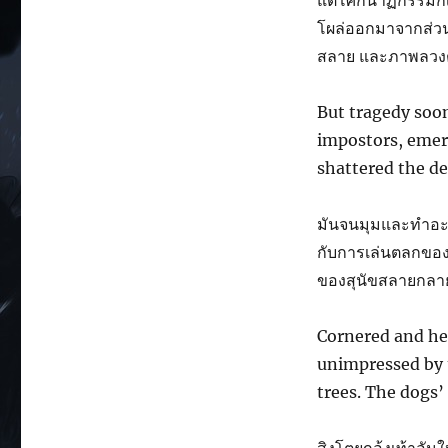
แต่โศกนาฏกรรมก็เก
โผล่ออกมาจากส่วน
สลาย และภาพลวงต
But tragedy soon 
impostors, emerg
shattered the de
มันจนมุมและทำอะไร
กับการเล่นตลกของม
ของสุนัขสลายกลาย
Cornered and hel
unimpressed by 
trees. The dogs’