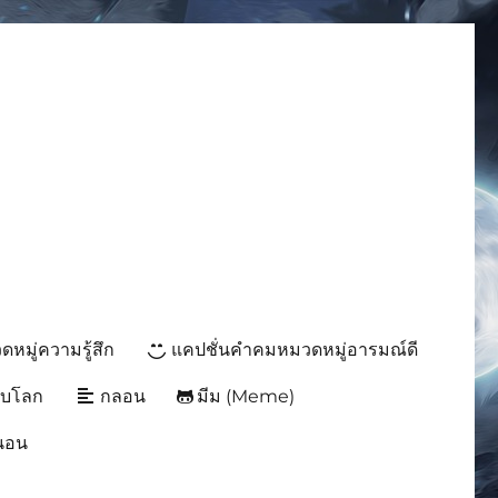
มีมโดนๆ 2025 ฮาๆ
หมู่ความรู้สึก
แคปชั่นคำคมหมวดหมู่อารมณ์ดี
ับโลก
กลอน
มีม (Meme)
นนอน