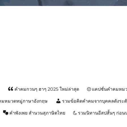
ม, คำพังเพยสำนวนสุภาษิต, กลอน, 
ส
คำคมกวนๆ ฮาๆ 2025 ใหม่ล่าสุด
แคปชั่นคำคมหมวด
คมหมวดหมู่ภาษาอังกฤษ
รวมข้อคิดคำคมจากบุคคลดังระด
คำพังเพย สำนวนสุภาษิตไทย
รวมนิทานอีสปสั้นๆ ก่อ