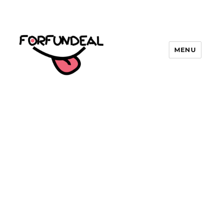
MENU
forfundeal | รวมแคปชั่นคำคม, คำ
พังเพยสำนวนสุภาษิต, กลอน, มีมโดนๆ
2025 ฮาๆ