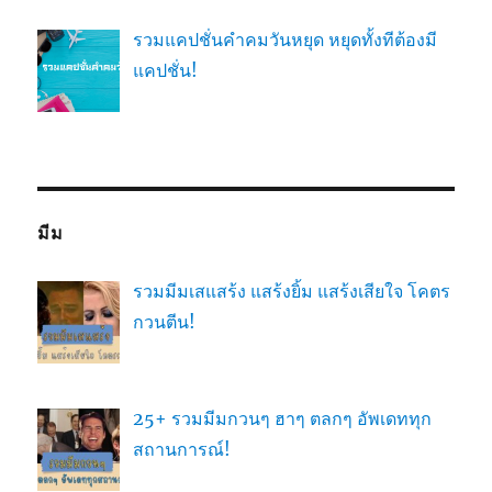
รวมแคปชั่นคำคมวันหยุด หยุดทั้งทีต้องมี
แคปชั่น!
มีม
รวมมีมเสแสร้ง แสร้งยิ้ม แสร้งเสียใจ โคตร
กวนตีน!
25+ รวมมีมกวนๆ ฮาๆ ตลกๆ อัพเดททุก
สถานการณ์!