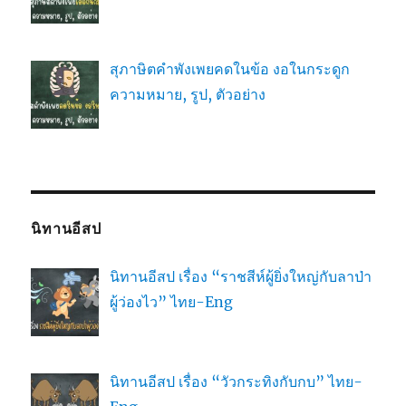
สุภาษิตคำพังเพยคดในข้อ งอในกระดูก
ความหมาย, รูป, ตัวอย่าง
นิทานอีสป
นิทานอีสป เรื่อง “ราชสีห์ผู้ยิ่งใหญ่กับลาป่า
ผู้ว่องไว” ไทย-Eng
นิทานอีสป เรื่อง “วัวกระทิงกับกบ” ไทย-