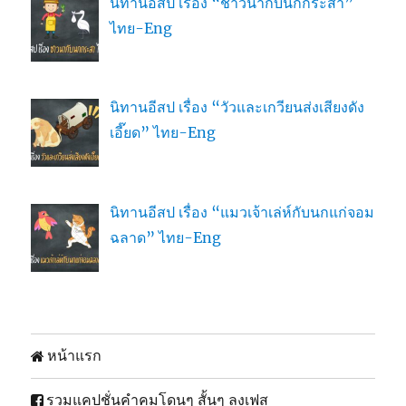
นิทานอีสป เรื่อง “ชาวนากับนกกระสา”
ไทย-Eng
นิทานอีสป เรื่อง “วัวและเกวียนส่งเสียงดัง
เอี๊ยด” ไทย-Eng
นิทานอีสป เรื่อง “แมวเจ้าเล่ห์กับนกแก่จอม
ฉลาด” ไทย-Eng
หน้าแรก
รวมแคปชั่นคำคมโดนๆ สั้นๆ ลงเฟส