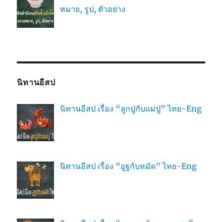
หมาย, รูป, ตัวอย่าง
นิทานอีสป
นิทานอีสป เรื่อง “ลูกปูกับแม่ปู” ไทย-Eng
นิทานอีสป เรื่อง “อูฐกับหมัด” ไทย-Eng