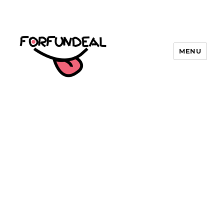
MENU
forfundeal | รวมแคปชั่นคำคม, คำ
พังเพยสำนวนสุภาษิต, กลอน, มีมโดนๆ
2025 ฮาๆ