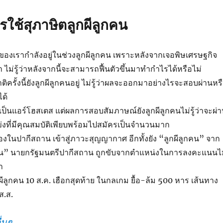
รใช้สุภาษิตลูกผีลูกคน
ของเรากำลังอยู่ในช่วงลูกผีลูกคน เพราะหลังจากเจอพิษเศรษฐกิจ
ไม่รู้ว่าหลังจากนี้จะสามารถฟื้นตัวขึ้นมาทำกำไรได้หรือไม่
ครั้งนี้ยังลูกผีลูกคนอยู่ ไม่รู้ว่าผลจะออกมาอย่างไรจะสอบผ่านหร
ด้
็นแอร์โฮสเตส แต่ผลการสอบสัมภาษณ์ยังลูกผีลูกคนไม่รู้ว่าจะผ่
แข่งที่มีคุณสมบัติเพียบพร้อมไปสมัครเป็นจำนวนมาก
ในปากีสถาน เข้าสู่ภาวะสุญญากาศ อีกทั้งยัง “ลูกผีลูกคน” จาก
่าน” นายกรัฐมนตรีปากีสถาน ถูกขับจากตำแหน่งในการลงคะแนนไม
า
ูกผีลูกคน 10 ส.ค. เฮือกสุดท้าย ในกลเกม ยื้อ-ล้ม 500 หาร เส้นทาง
 ส.ส.
่นๆ