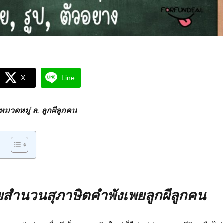
X
Line
วดหมู่ ล. ลูกผีลูกคน
ำนวนสุภาษิตคำพังเพยลูกผีลูกคน