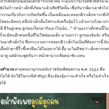
จากสมัยก่อนเมื่อมีเด็กทารกเกิดใหม่ ก็ไม่แน่ว่าจะรอดชีวิตหรือไม่
งไม่ก้าวหน้า เด็กที่เกิดมาแล้วเสียชีวิตนั้น เชื่อกันว่าผีมาเอาตัวไป
ธีกรรมเกี่ยวกับการเกิดเกิดขึ้น เป็นเหมือนจะหลอกผีว่าเด็กทารกที่เก
 โดยจะมีคนๆ หนึ่งนำเด็กนั้นใส่กระด้งหรืออุ้มไว้ แล้วแกว่งไปมาป
กผี สี่วันลูกคน ลูกของใครมารับเอาไปเน้อ…” ทำนองว่าเด็กคนนี้ไม่
็จะมีคนอีกคนหนึ่งที่ไม่ใช่พ่อแม่เด็ก มาบอกว่า ลูกของฉันจ้ะ หรือ
รับเอาตัวเด็กไป ซึ่งกระบวนการหลอกผีว่าเด็กไม่เป็นที่ต้องการนี้ ยัง
หน้าตาขี้ริ้วขี้เหร่ผีจะได้ไม่อยากได้ ดื้อ จะไม่มีชมว่า เด็กทารก
่าน่าดู แต่มักจะพูดกันว่า หน้าตาน่าเกลียดน่าชัง แทน
องสำนวน
ตามพจนานุกรมฉบับราชบัณฑิตยสถาน พ.ศ. 2542 คือ
งไม่ได้ มักใช้ในกรณีสำคัญๆ ที่จะต้องลุ้นว่าจะสำเร็จ หรือไม่สำเร็จ
จได้