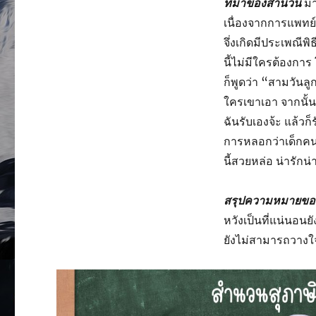
ที่มาของสำนวน
มา
เนื่องจากการแพทย์ยั
จึ่งเกิดมีประเพณีพิ
นี้ไม่มีใครต้องการ
ก็พูดว่า “สามวันลู
ใครเขาเอา จากนั้นก
ฉันรับเองจ้ะ แล้วก็
การหลอกว่าเด็กคนนี้
นี้สวยหล่อ น่ารักน
สรุปความหมายข
หวังเป็นที่แน่นอนยั
ยังไม่สามารถวางใ