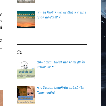
รวมข้อคิดคำคมพระอาทิตย์ สร้างแรง
ิด
บรรดาลใจให้ชีวิต!
าก
มี
มี
คน
มีม
20+ รวมมีมร้องไห้ บอกความรู้สึกใน
ชีวิตประจำวัน!
รวมมีมเสแสร้ง แสร้งยิ้ม แสร้งเสียใจ
โคตรกวนตีน!