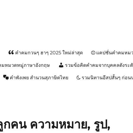
ส
คำคมกวนๆ ฮาๆ 2025 ใหม่ล่าสุด
แคปชั่นคำคมหมวด
คมหมวดหมู่ภาษาอังกฤษ
รวมข้อคิดคำคมจากบุคคลดังระด
คำพังเพย สำนวนสุภาษิตไทย
รวมนิทานอีสปสั้นๆ ก่อ
ีลูกคน ความหมาย, รูป,