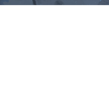
ม, คำพังเพยสำนวนสุภาษิต, กลอน, 