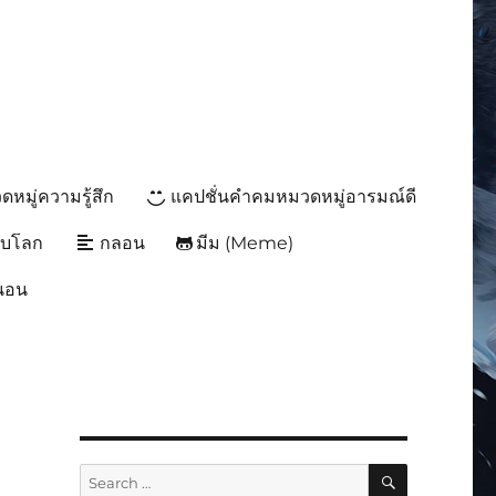
หมู่ความรู้สึก
แคปชั่นคำคมหมวดหมู่อารมณ์ดี
ับโลก
กลอน
มีม (Meme)
นนอน