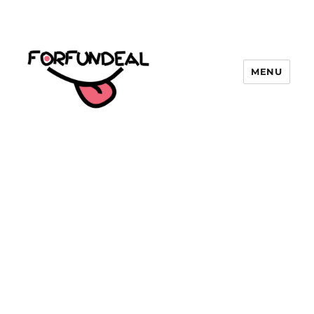
MENU
forfundeal | รวมแคปชั่นคำคม, คำ
พังเพยสำนวนสุภาษิต, กลอน, มีมโดนๆ
2025 ฮาๆ