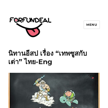
MENU
forfundeal | รวมแคปชั่นคำคม, คำ
พังเพยสำนวนสุภาษิต, กลอน, มีมโดนๆ
นิทานอีสป เรื่อง “เทพซูสกับ
2025 ฮาๆ
เต่า” ไทย-Eng