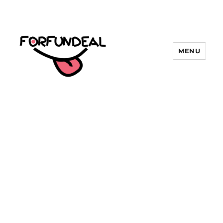
MENU
forfundeal | รวมแคปชั่นคำคม, คำ
พังเพยสำนวนสุภาษิต, กลอน, มีมโดนๆ
2025 ฮาๆ