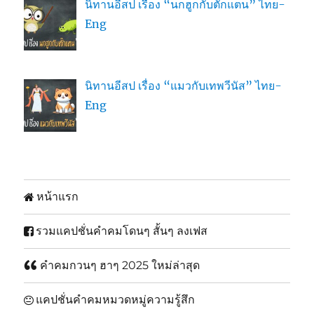
นิทานอีสป เรื่อง “นกฮูกกับตั๊กแตน” ไทย-
Eng
นิทานอีสป เรื่อง “แมวกับเทพวีนัส” ไทย-
Eng
หน้าแรก
รวมแคปชั่นคำคมโดนๆ สั้นๆ ลงเฟส
คำคมกวนๆ ฮาๆ 2025 ใหม่ล่าสุด
แคปชั่นคำคมหมวดหมู่ความรู้สึก