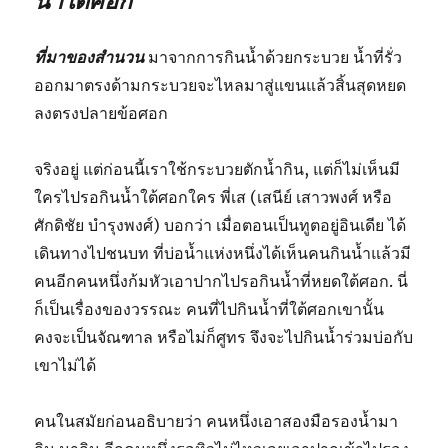
น้ำใต้ศอก
ที่มาของสำนวน
มาจากการกินน้ำด้วยกระบวย น้ำที่รั่ว
ออกมาตรงด้ามกระบวยจะไหลมาสู่แขนแล้วสิ้นสุดหยด
ลงตรงปลายข้อศอก
จริงอยู่ แต่ก่อนนี้เราใช้กระบวยตักน้ำกิน, แต่ก็ไม่เห็นมี
ใครไปรอกินน้ำใต้ศอกใคร พี่เส (เสนีย์ เสาวพงศ์ หรือ
ศักดิชัย บำรุงพงศ์) บอกว่า เมื่อตอนเป็นทูตอยู่อินเดีย ได้
เดินทางไปชนบท ที่บ่อน้ำแห่งหนึ่งได้เห็นคนกินน้ำแล้วมี
คนอีกคนหนึ่งก้มหัวเอาปากไปรอกินน้ำที่หยดใต้ศอก. นี่
ก็เป็นเรื่องของวรรณะ คนที่ไปกินน้ำที่ใต้ศอกเขานั้น
คงจะเป็นจัณฑาล หรือไม่ก็ศูทร จึงจะไปกินน้ำร่วมบ่อกับ
เขาไม่ได้
คนในสมัยก่อนอธิบายว่า คนหนึ่งเอาสองมือรองน้ำมา