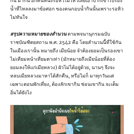
กิน มากิน อีกคนหนึ่งรอหิวไม่ไหวเลยเอาปากเข้าไปรอง
น้ำที่ไหลลงมาข้อศอก ของคนกอบน้ำกินนั้นเพราะรอหิว
ไม่ทันใจ
สรุปความหมายของสำนวน
ตามพจนานุกรมฉบับ
ราชบัณฑิตยสถาน พ.ศ. 2542 คือ โดยสำนวนนี้ที่ใช้กัน
ในเมืองเรานั้น หมายถึง เมียน้อย จําต้องยอมเป็นรองเขา
ไม่เทียมหน้าเทียมตาเท่า (มักหมายถึงเมียน้อยที่ต้อง
ยอมลงให้แก่เมียหลวง) ผัวไม่ได้อยู่ด้วย, นานๆ จึงจะ
หลบเมียหลวงมาหาได้สักคืน, หรือไม่ก็ มาทุกวันแต่
เฉพาะตอนพักเที่ยง, ต้องลักเขากิน ซ่อนเขากิน จะเต็ม
อิ่มได้ยังไง