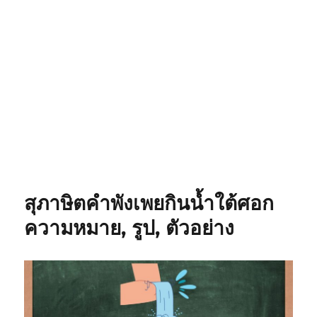
สุภาษิตคำพังเพยกินน้ำใต้ศอก
ความหมาย, รูป, ตัวอย่าง