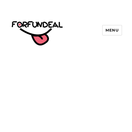
MENU
forfundeal | รวมแคปชั่นคำคม, คำ
พังเพยสำนวนสุภาษิต, กลอน, มีมโดนๆ
2025 ฮาๆ