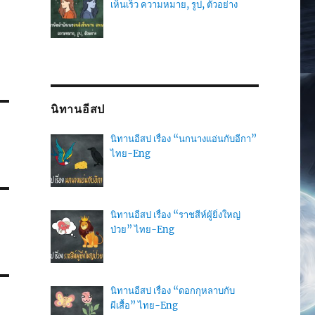
เห็นเร็ว ความหมาย, รูป, ตัวอย่าง
นิทานอีสป
นิทานอีสป เรื่อง “นกนางแอ่นกับอีกา”
ไทย-Eng
นิทานอีสป เรื่อง “ราชสีห์ผู้ยิ่งใหญ่
ป่วย” ไทย-Eng
นิทานอีสป เรื่อง “ดอกกุหลาบกับ
ผีเสื้อ” ไทย-Eng