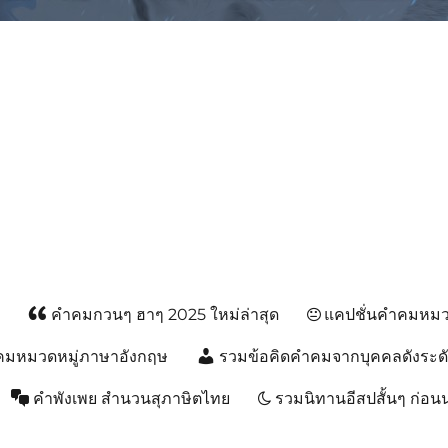
ม, คำพังเพยสำนวนสุภาษิต, กลอน, 
ส
คำคมกวนๆ ฮาๆ 2025 ใหม่ล่าสุด
แคปชั่นคำคมหมวด
คมหมวดหมู่ภาษาอังกฤษ
รวมข้อคิดคำคมจากบุคคลดังระด
คำพังเพย สำนวนสุภาษิตไทย
รวมนิทานอีสปสั้นๆ ก่อ