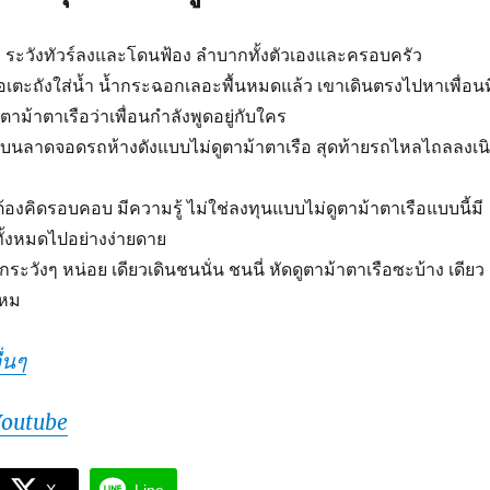
ือ ระวังทัวร์ลงและโดนฟ้อง ลำบากทั้งตัวเองและครอบครัว
ือเตะถังใส่น้ำ น้ำกระฉอกเลอะพื้นหมดแล้ว เขาเดินตรงไปหาเพื่อนที
ูตาม้าตาเรือว่าเพื่อนกำลังพูดอยู่กับใคร
่นบนลาดจอดรถห้างดังแบบไม่ดูตาม้าตาเรือ สุดท้ายรถไหลไถลลงเน
้องคิดรอบคอบ มีความรู้ ไม่ใช่ลงทุนแบบไม่ดูตาม้าตาเรือแบบนี้มี
ทั้งหมดไปอย่างง่ายดาย
ักระวังๆ หน่อย เดียวเดินชนนั่น ชนนี่ หัดดูตาม้าตาเรือซะบ้าง เดียว
ไหม
่นๆ
Youtube