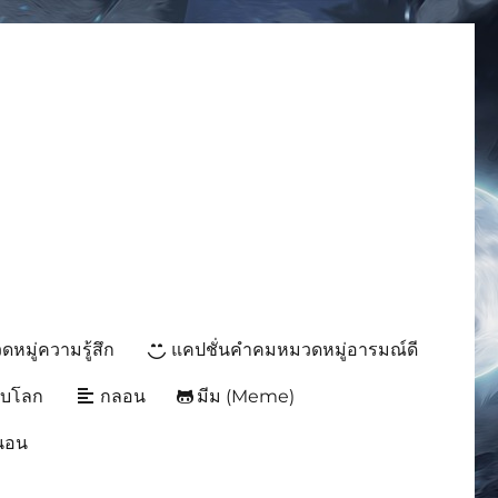
มีมโดนๆ 2025 ฮาๆ
หมู่ความรู้สึก
แคปชั่นคำคมหมวดหมู่อารมณ์ดี
ับโลก
กลอน
มีม (Meme)
นนอน