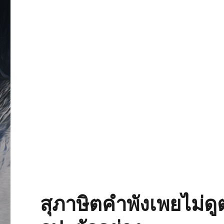
สุภาษิตคำพังเพยไม่ด