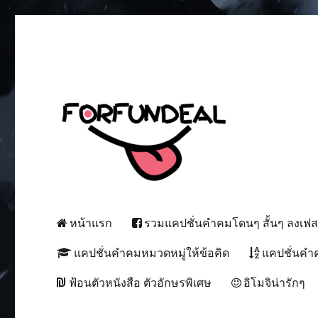
เพื่อความสนุกของโซเชียลสเตตัส!
forfundeal | รวมแคปชั่นคำค
หน้าแรก
รวมแคปชั่นคำคมโดนๆ สั้นๆ ลงเฟ
แคปชั่นคำคมหมวดหมู่ให้ข้อคิด
แคปชั่นคำ
ฟ้อนตัวหนังสือ ตัวอักษรพิเศษ
อิโมจิน่ารักๆ