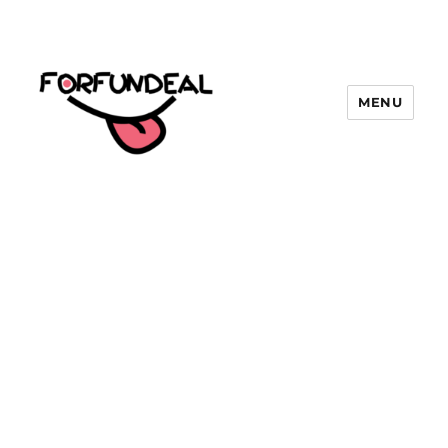
MENU
forfundeal | รวมแคปชั่นคำคม, คำ
พังเพยสำนวนสุภาษิต, กลอน, มีมโดนๆ
2025 ฮาๆ