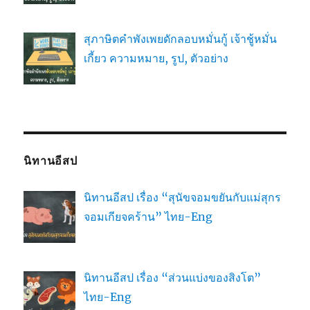
สุภาษิตคำพังเพยดักลอบหมั่นกู้ เจ้าชู้หมั่น
เกี้ยว ความหมาย, รูป, ตัวอย่าง
นิทานอีสป
นิทานอีสป เรื่อง “สุนัขจอมขยันกับแม่สุกร
จอมเกียจคร้าน” ไทย-Eng
นิทานอีสป เรื่อง “ส่วนแบ่งของสิงโต”
ไทย-Eng