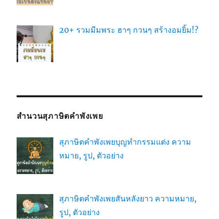
20+ รวมมีมพระ ฮาๆ กวนๆ สร้างอมยิ้ม!?
สำนวนสุภาษิตคำพังเพย
สุภาษิตคำพังเพยบุญทำกรรมแต่ง ความ
หมาย, รูป, ตัวอย่าง
สุภาษิตคำพังเพยสันหลังยาว ความหมาย,
รูป, ตัวอย่าง