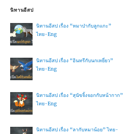
นิทานอีสป
นิทานอีสป เรื่อง “หมาป่ากับลูกแกะ”
ไทย-Eng
นิทานอีสป เรื่อง “อินทรีกับนกเหยี่ยว”
ไทย-Eng
นิทานอีสป เรื่อง “สุนัขจิ้งจอกกับหน้ากาก”
ไทย-Eng
นิทานอีสป เรื่อง “ลากับหมาน้อย” ไทย-