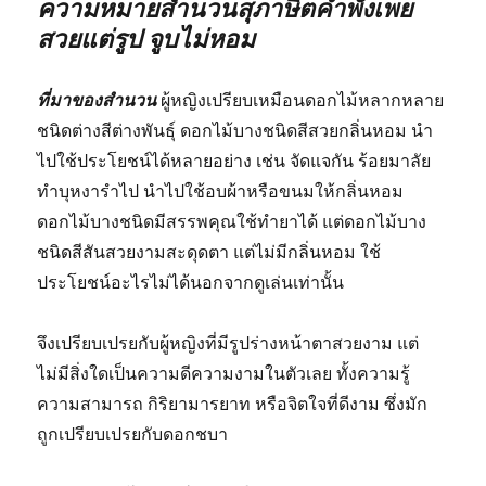
ความหมายสำนวนสุภาษิตคำพังเพย
สวยแต่รูป จูบไม่หอม
ที่มาของสำนวน
ผู้หญิงเปรียบเหมือนดอกไม้หลากหลาย
ชนิดต่างสีต่างพันธุ์ ดอกไม้บางชนิดสีสวยกลิ่นหอม นำ
ไปใช้ประโยชน์ได้หลายอย่าง เช่น จัดแจกัน ร้อยมาลัย
ทำบุหงารำไป นำไปใช้อบผ้าหรือขนมให้กลิ่นหอม
ดอกไม้บางชนิดมีสรรพคุณใช้ทำยาได้ แต่ดอกไม้บาง
ชนิดสีสันสวยงามสะดุดตา แต่ไม่มีกลิ่นหอม ใช้
ประโยชน์อะไรไม่ได้นอกจากดูเล่นเท่านั้น
จึงเปรียบเปรยกับผู้หญิงที่มีรูปร่างหน้าตาสวยงาม แต่
ไม่มีสิ่งใดเป็นความดีความงามในตัวเลย ทั้งความรู้
ความสามารถ กิริยามารยาท หรือจิตใจที่ดีงาม ซึ่งมัก
ถูกเปรียบเปรยกับดอกชบา