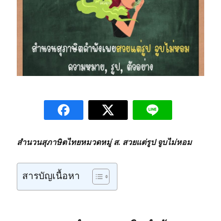
สำนวนสุภาษิตไทยหมวดหมู่ ส. สวยแต่รูป จูบไม่หอม
สารบัญเนื้อหา