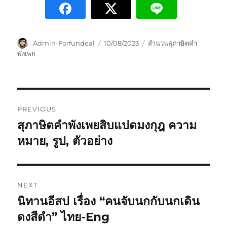
Admin-Forfundeal
10/08/2023
สำนวนสุภาษิตคำ
พังเพย
PREVIOUS
สุภาษิตคำพังเพยสิบแปดมงกุฎ ความ
หมาย, รูป, ตัวอย่าง
NEXT
นิทานอีสป เรื่อง “คนจับนกกับนกเดิน
ดงสีดำ” ไทย-Eng