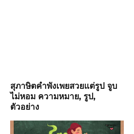
สุภาษิตคำพังเพยสวยแต่รูป จูบ
ไม่หอม ความหมาย, รูป,
ตัวอย่าง