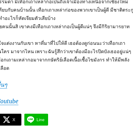
รรมดา มีเทือกเถาเหล่ากอเป็นถึงเจ้าเมืองทางเหนือจากเชียงใหม่
ยบกับคนบ้านนั้น เทือกเถาเหล่าก่อของพวกเขาเป็นผู้ดี มีชาติตระก
อะไรก็หัดเจียมตัวเสียบ้าง
ายคนนั้นสิ เขาคงมีเทือกเถาเหล่ากอเป็นผู้ดีแน่ๆ จึงมีกิริยามารยาท
แต่งงานกับเขา หาที่มาที่ไปให้ดี เธอต้องดูก่อนนะว่าเทือกเถา
ใคร มาจากไหน เพราะฉันรู้สึกว่าเขาต้องมีอะไรปิดบังเธออยู่แน่ๆ
ือกเถามเหล่ากอมาจากกษัตริย์เลือดเนื้อเชื้อไขมังกร ทำให้มีพลัง
ลือด
่นๆ
Youtube
X
Line