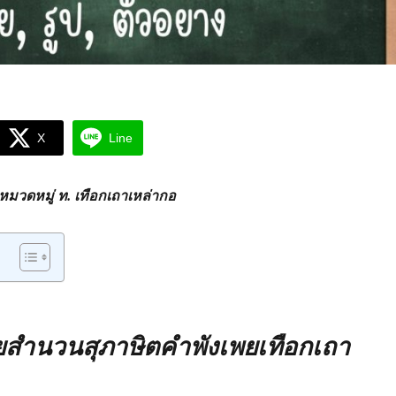
X
Line
มวดหมู่ ท. เทือกเถาเหล่ากอ
สำนวนสุภาษิตคำพังเพยเทือกเถา