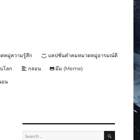
หมู่ความรู้สึก
แคปชั่นคำคมหมวดหมู่อารมณ์ดี
ับโลก
กลอน
มีม (Meme)
นนอน