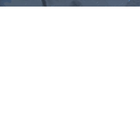
ม, คำพังเพยสำนวนสุภาษิต, กลอน, 