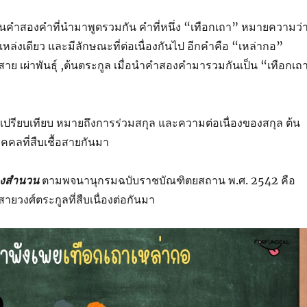
็นคำสองคำที่นำมาพูดรวมกัน คำที่หนึ่ง “เทือกเถา” หมายความว่
หล่งเดียว และมีลักษณะที่ต่อเนื่องกันไป อีกคำคือ “เหล่ากอ”
สาย เผ่าพันธุ์ ,ต้นตระกูล เมื่อนำคำสองคำมารวมกันเป็น “เทือกเถ
ำเปรียบเทียบ หมายถึงการร่วมสกุล และความต่อเนื่องของสกุล ต้น
คคลที่สืบเชื้อสายกันมา
องสำนวน
ตามพจนานุกรมฉบับราชบัณฑิตยสถาน พ.ศ. 2542 คือ
สายวงศ์ตระกูลที่สืบเนื่องต่อกันมา