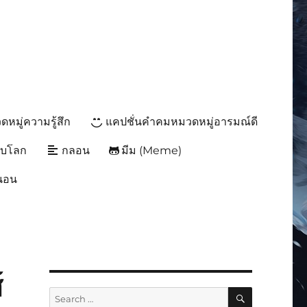
หมู่ความรู้สึก
แคปชั่นคำคมหมวดหมู่อารมณ์ดี
ับโลก
กลอน
มีม (Meme)
นนอน
์