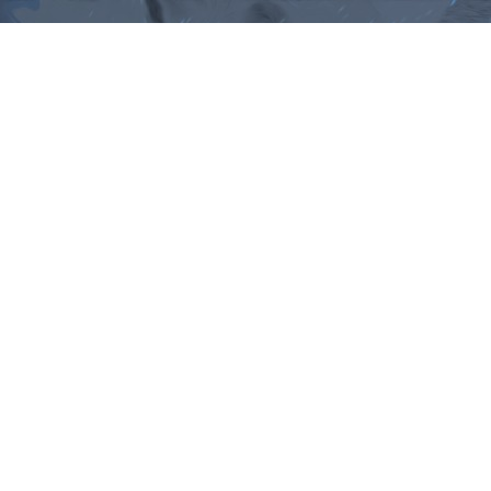
ม, คำพังเพยสำนวนสุภาษิต, กลอน, 