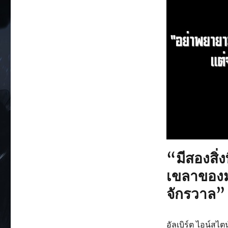
“มีสองสิ่ง
เขลาของมน
จักรวาล”
อัลเบิร์ต ไอน์สไตน