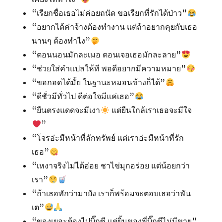
“เรียกชื่อเธอไม่ค่อยถนัด ขอเรียกที่รักได้ป่าว”
“อยากได้ค่าจ้างต้องทำงาน แต่ถ้าอยากคุยกับเธอ
นานๆ ต้องทำไง”
“ตอนนอนมักละเมอ ตอนเจอเธอมักละลาย”
“ช่วยใส่คำแปลให้ที พอดีอยากมีความหมาย”
“ขอกอดได้มั้ย ในฐานะหมอนข้างก็ได้”
“ดีชั่วมีทั่วไป ดีต่อใจมีแค่เธอ”
“ยืนตรงแดดจะมีเงา
แต่ยืนใกล้เราเธอจะมีใจ
”
“โจรอ่ะมีหน้าที่ลักทรัพย์ เเต่เราอ่ะมีหน้าที่รัก
เธอ”
“เหงาจริงไม่ได้อ่อย ชาไข่มุกอร่อย แต่น้อยกว่า
เรา”
“ถ้าเธอทักว่ามายัง เราก็พร้อมจะตอบเธอว่าพัน
เต”
“ของเยอะต้องไปบิ๊กซี แต่ยิ้มของพี่บิ๊กซีไม่มีขาย”