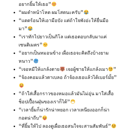
อยากยิ้มให้เธอ”
“ผมดำหน้าโหด ผมโสดนะครับ”
“แดดร้อนให้เอามือบัง แต่ถ้าใจพังอ่ะให้ยื่นมือ
มา”
“เราทักไปยาวเป็นกิโล เเต่เธอตอบกลับมาเเค่
เซนติเมตร”
“อยากเป็นหมอนข้าง เผื่อเธอจะคิดถึงบ้างยาม
หนาว”
“เจอหมีให้แกล้งตาย
เจอผู้ชายให้แกล้งเมา
”
“จ้องคอมแล้วตาเบลอ ถ้าจ้องเธอแล้วได้เบอร์มั้ย”
“ถ้าใส่เสื้อกราวของหมอแล้วมันไม่อุ่น มาใส่เสื้อ
ช็อปเปื้อนฝุ่นของเราก็ได้”
“เวลายิ้มก็น่ารักน่าหยอก เวลาเหนียงออกก็น่า
กอดน่าถีบ”
“ที่ยิ้มให้ไป ลองดูเผื่อเธอสนใจจะสานสัมพันธ์”