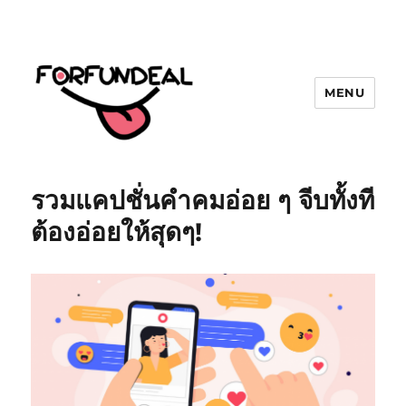
MENU
forfundeal | รวมแคปชั่นคำคม, คำ
พังเพยสำนวนสุภาษิต, กลอน, มีมโดนๆ
รวมแคปชั่นคำคมอ่อย ๆ จีบทั้งที
2025 ฮาๆ
ต้องอ่อยให้สุดๆ!