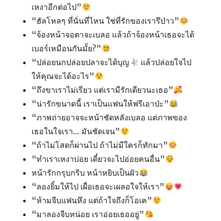
เหงาอีกต่อไป”
“ฮัลโหลๆ ที่นั่นที่ไหน ใช่ที่รักของเรารึป่าว”
“จ้องหน้าจอตาจะเบลอ แล้วถ้าจ้องหน้าเธอจะได้
เบอร์เหมือนกันมั้ย?”
“ปล่อยนกปล่อยปลาจะได้บุญ
แล้วปล่อยใจไป
ให้คุณจะได้อะไร”
“ถึงขาเราไม่เรียว แต่เรามีรักเดียวนะเธอ”
“น่ารักขนาดนี้ เราเป็นแฟนให้ฟรีเอาป่ะ”
“ภาพถ่ายอาจจะหน้าชัดหลังเบลอ แต่ภาพของ
เธอในใจเรา… มันชัดเจน”
“ถ้าไม่โสดก็ผ่านไป ถ้าไม่มีใครก็ทักมา”
“ทำเราเหงาบ่อย เดี๋ยวจะไปอ่อยคนอื่น”
หน้ารักกรุบกริบ หน้าหยิบเป็นผัว
“ลองยิ้มให้ไป เผื่อเธอจะเผลอใจให้เรา”
“ห้ามจีบแฟนหึง แต่ถ้าใจถึงก็โอเค”
“มาลองจีบหน่อย เราอ่อยเธออยู่”