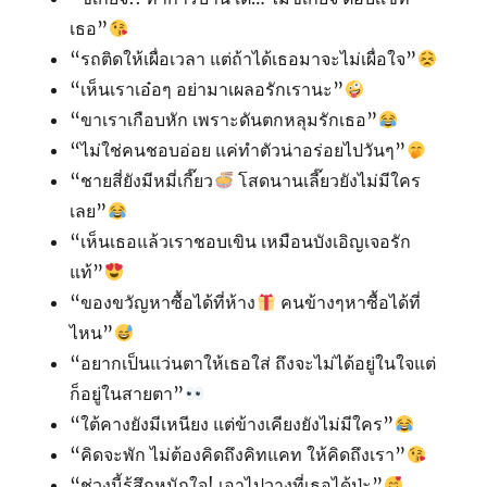
เธอ”
“รถติดให้เผื่อเวลา แต่ถ้าได้เธอมาจะไม่เผื่อใจ”
“เห็นเราเอ๋อๆ อย่ามาเผลอรักเรานะ”
“ขาเราเกือบหัก เพราะดันตกหลุมรักเธอ”
“ไม่ใช่คนชอบอ่อย แค่ทำตัวน่าอร่อยไปวันๆ”
“ชายสี่ยังมีหมี่เกี๊ยว
โสดนานเลี๊ยวยังไม่มีใคร
เลย”
“เห็นเธอแล้วเราชอบเขิน เหมือนบังเอิญเจอรัก
แท้”
“ของขวัญหาซื้อได้ที่ห้าง
คนข้างๆหาซื้อได้ที่
ไหน”
“อยากเป็นแว่นตาให้เธอใส่ ถึงจะไม่ได้อยู่ในใจแต่
ก็อยู่ในสายตา”
“ใต้คางยังมีเหนียง แต่ข้างเคียงยังไม่มีใคร”
“คิดจะพัก ไม่ต้องคิดถึงคิทแคท ให้คิดถึงเรา”
“ช่วงนี้รู้สึกหนักใจ! เอาไปวางที่เธอได้ป่ะ”