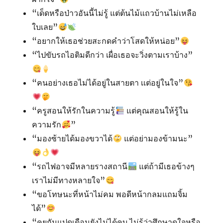
“เด็ดหรือป่าวอันนี้ไม่รู้ แต่ต้นไม้แถวบ้านไม่เหลือ
ใบเลย”
“อยากให้เธอช่วยสะกดคำว่าโสดให้หน่อย”
“ไปขับรถไอติมดีกว่า เผื่อเธอจะวิ่งตามเราบ้าง”
“คนอย่างเธอไม่ได้อยู่ในสายตา เเต่อยู่ในใจ”
“ครูสอนให้รักในความรู้
แต่คุณสอนให้รู้ใน
ความรัก
”
“มองซ้ายได้มองขวาได้
แต่อย่ามองข้ามนะ”
“รถไฟอาจมีหลายรางสถานี
แต่ถ้ามีเธอข้างๆ
เราไม่มีทางหลายใจ”
“ขอโทษนะที่หน้าไม่คม พอดีหน้ากลมแถมจิ้ม
ได้”
“คุยกันแปดเดือนยังไม่ได้คบ ไม่รู้ว่าศึกษาดูใจหรือ