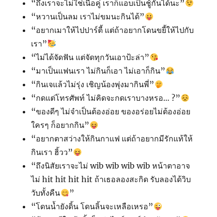
“ถึงเราจะไม่ใช่เนื้อคู่ เราก็แอบเป็นชู้กันได้นะ”
“หวานเป็นลม เราไม่ขมนะกินได้”
“อยากเมาให้ไปปาร์ตี้ แต่ถ้าอยากโดนขยี้ให้ไปกับ
เรา”
“ไม่ได้จัดฟัน แต่จัดทุกวันเอาป้ะล่า”
“มาเป็นแฟนเรา ไม่กินก็เอา ไม่เอาก็กิน”
“กินเจแล้วไม่รุ่ง เชิญน้องพุ่งมากินพี่”
“กดแต่โทรศัพท์ ไม่คิดจะกดเราบางหรอ… ?”
“ของดีๆ ไม่จำเป็นต้องอ่อย ของอร่อยไม่ต้องอ่อย
ใครๆ ก็อยากกิน”
“อยากตาสว่างให้กินกาแฟ แต่ถ้าอยากมีรักแท้ให้
กินเรา ฮิ้วว”
“ถึงนิสัยเราจะไม่ wib wib wib wib หน้าตาอาจ
ไม่ hit hit hit hit ถ้าเธอลองสะกิด รับลองได้วิบ
วับทั้งคืน
”
“โดนน้ำยังดิ้น โดนลิ้นจะเหลือเหรอ”