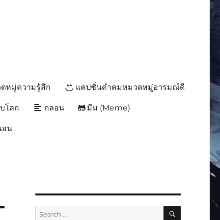
หมู่ความรู้สึก
แคปชั่นคำคมหมวดหมู่อารมณ์ดี
ับโลก
กลอน
มีม (Meme)
นนอน
-