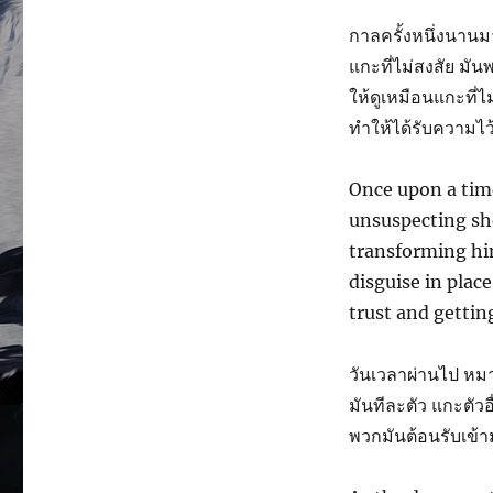
กาลครั้งหนึ่งนานม
แกะที่ไม่สงสัย มั
ให้ดูเหมือนแกะที่
ทำให้ได้รับความไ
Once upon a time
unsuspecting she
transforming him
disguise in place
trust and gettin
วันเวลาผ่านไป หม
มันทีละตัว แกะตัวอ
พวกมันต้อนรับเข้