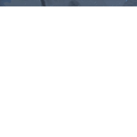
ม, คำพังเพยสำนวนสุภาษิต, กลอน, 