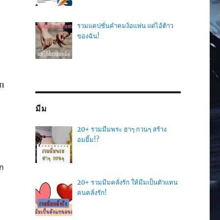
ง
รวมแคปชั่นคำคมง้อแฟน แด่ไอ้ต้าว
ของฉัน!
on
มีม
20+ รวมมีมพระ ฮาๆ กวนๆ สร้าง
อมยิ้ม!?
ก
20+ รวมมีมคลั่งรัก ให้มีมเป็นตัวแทน
คนคลั่งรัก!