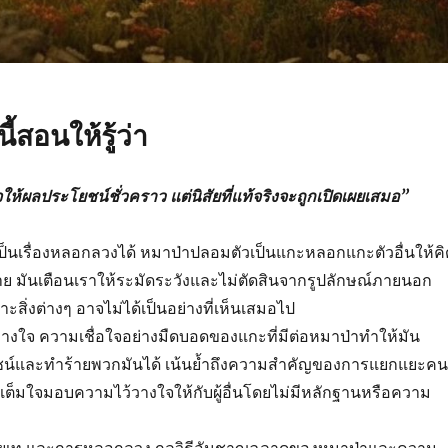
ี้สอนให้รู้ว่า
ผลประโยชน์ชั่วคราว แต่นิสัยที่แท้จริงจะถูกเปิดเผยเสมอ”
ป็นเรื่องหลอกลวงได้ หมาป่าปลอมตัวเป็นแกะหลอกแกะตัวอื่นให้คิ
ราย มันเตือนเราให้ระมัดระวังและไม่ตัดสินจากรูปลักษณ์ภายนอก
าะสิ่งต่างๆ อาจไม่ได้เป็นอย่างที่เห็นเสมอไป
างใจ ความเชื่อใจอย่างมืดบอดของแกะที่มีต่อหมาป่าทำให้มัน
์และทำร้ายพวกมันได้ เน้นย้ำถึงความสำคัญของการแยกแยะคนท
เต็มใจมอบความไว้วางใจให้กับผู้อื่นโดยไม่มีหลักฐานหรือความ
ถ่ายเท และการหลอกลวง กลวิธีอันชาญฉลาดของหมาป่าและความ