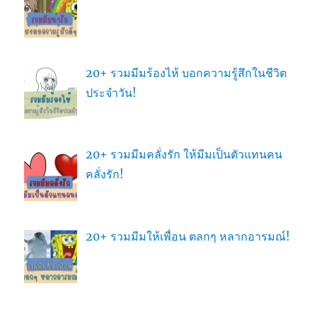
20+ รวมมีมร้องไห้ บอกความรู้สึกในชีวิต
ประจำวัน!
20+ รวมมีมคลั่งรัก ให้มีมเป็นตัวแทนคน
คลั่งรัก!
20+ รวมมีมให้เพื่อน ตลกๆ หลากอารมณ์!