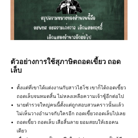
ตัวอย่างการใช้สุภาษิตถอดเขี้ยว ถอด
เล็บ
ตั้งแต่ที่เขาได้แต่งงานกับสาวไฮโซ เขาก็ได้ถอดเขี้ยว
ถอดเล็บจนหมดสิ้น ไม่หลงเหลือความเจ้าชู้อีกต่อไป
นายตำรวจใหญ่คนนี้ตั้งแต่ถูกสอบสวนคราวนั้นแล้ว
ไม่เห็นวางอำนาจกับใครอีก ถอดเขี้ยวถอดเล็บไปเลย
ถอดเขี้ยว ถอดเล็บ เสือสิ้นลาย ยอมสยบให้เธอคน
เดียว