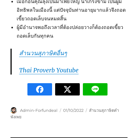
เมื่อก่อนคุณลุงเป็นมาเฟียใหญ่ น่าเกรงขาม เป็นผู้มี
อิทธิพลในเมืองนี้ แต่ปัจจุบันท่านอายุมากแล้วจึงถอด
เขี้ยวถอดเล็บจนหมดสิ้น
ผู้มีอำนาจพอถึงเวลาที่ต้องปล่อยวางก็ต้องถอดเขี้ยว
ถอดเล็บกันทุกคน
สำนวนสุภาษิตอื่นๆ
Thai Proverb Youtube
Admin-Forfundeal
01/10/2022
สำนวนสุภาษิตคำ
พังเพย