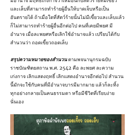
มีอำนาจ มีฤทธิ์เก่งกาจว่าเหมือนกับสัตว์ร้ายที่มีเขี้ยว
และเล็บที่สามารถทำร้ายผู้อื่นให้บาดเจ็บหรือเป็น
อันตรายได้ ถ้าเมื่อใดที่สัตว์ร้ายนั้นไม่มีเขี้ยวและเล็บแล้ว
ก็ไม่สามารถทำร้ายผู้อื่นอีกต่อไป คนที่เคยมีพยศ มี
อำนาจ เมื่อละพยศหรือเลิกใช้อำนาจแล้ว เปรียบได้กับ
สำนวนว่า ถอดเขี้ยวถอดเล็บ
สรุปความหมายของสำนวน
ตามพจนานุกรมฉบับ
ราชบัณฑิตยสถาน พ.ศ. 2542 คือ ละพยศ ละความ
เก่งกาจ เลิกแสดงฤทธิ์ เลิกแสดงอำนาจอีกต่อไป สำนวน
นี้มักจะใช้กับคนที่มีอำนาจบารมีมากมาย แล้วก็ละทิ้ง
ทุกอย่างกลายเป็นคนธรรมดา หรือมีชีวิตที่เรียบง่าย
นั่นเอง