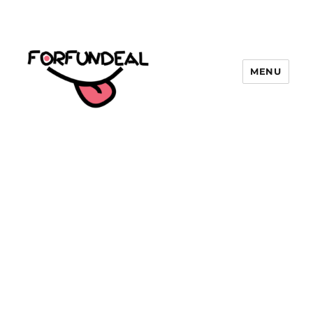
MENU
forfundeal | รวมแคปชั่นคำคม, คำ
พังเพยสำนวนสุภาษิต, กลอน, มีมโดนๆ
2025 ฮาๆ