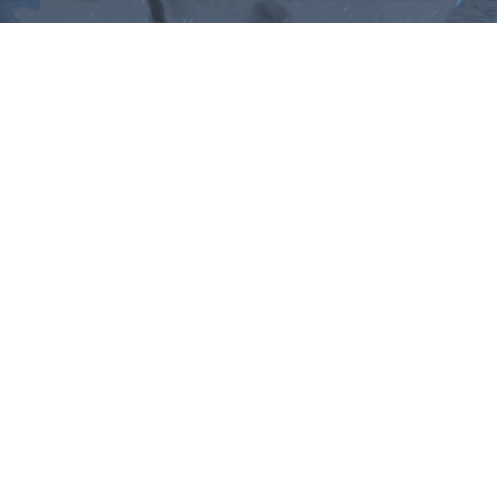
ม, คำพังเพยสำนวนสุภาษิต, กลอน, 