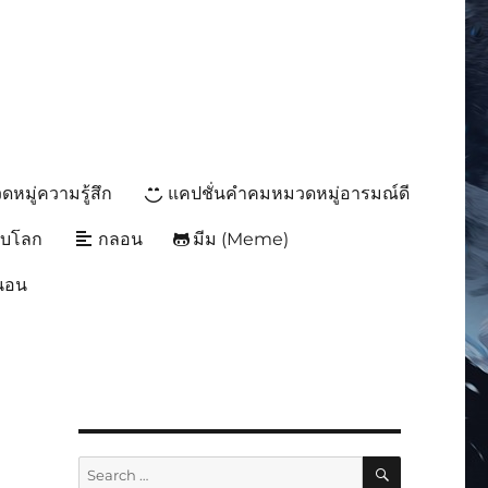
หมู่ความรู้สึก
แคปชั่นคำคมหมวดหมู่อารมณ์ดี
ับโลก
กลอน
มีม (Meme)
นนอน