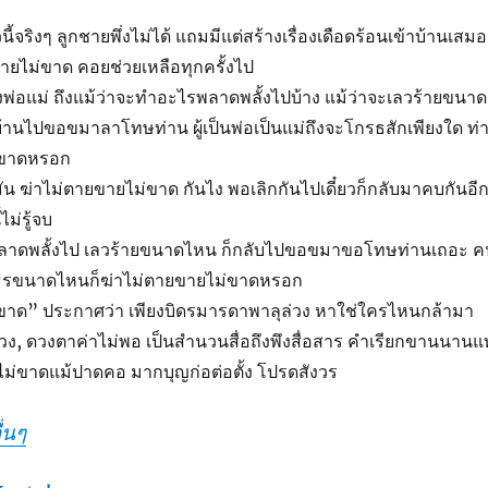
ี้จริงๆ ลูกชายพึ่งไม่ได้ แถมมีแต่สร้างเรื่องเดือดร้อนเข้าบ้านเสมอ
ขายไม่ขาด คอยช่วยเหลือทุกครั้งไป
งพ่อแม่ ถึงแม้ว่าจะทำอะไรพลาดพลั้งไปบ้าง แม้ว่าจะเลวร้ายขนาด
้านไปขอขมาลาโทษท่าน ผู้เป็นพ่อเป็นแม่ถึงจะโกรธสักเพียงใด ท่
่ขาดหรอก
ัน ฆ่าไม่ตายขายไม่ขาด กันไง พอเลิกกันไปเดี๋ยวก็กลับมาคบกันอี
ไม่รู้จบ
ลาดพลั้งไป เลวร้ายขนาดไหน ก็กลับไปขอขมาขอโทษท่านเถอะ ค
กธรขนาดไหนก็ฆ่าไม่ตายขายไม่ขาดหรอก
ขาด” ประกาศว่า เพียงบิดรมารดาพาลุล่วง หาใช่ใครไหนกล้ามา
วง, ดวงตาค่าไม่พอ เป็นสำนวนสื่อถึงพึงสื่อสาร คำเรียกขานนานแท
่อใยไม่ขาดแม้ปาดคอ มากบุญก่อต่อตั้ง โปรดสังวร
่นๆ