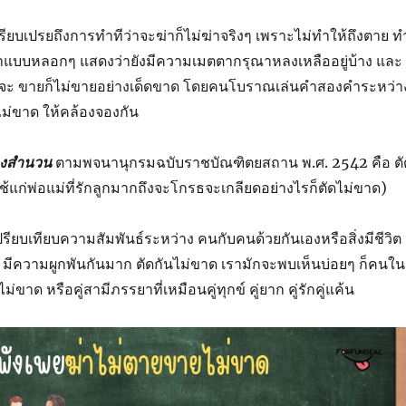
รียบเปรยถึงการทำทีว่าจะฆ่าก็ไม่ฆ่าจริงๆ เพราะไม่ทำให้ถึงตาย ท
 ทำแบบหลอกๆ แสดงว่ายังมีความเมตตากรุณาหลงเหลืออยู่บ้าง และ
าจะ ขายก็ไม่ขายอย่างเด็ดขาด โดยคนโบราณเล่นคำสองคำระหว่า
ไม่ขาด ให้คล้องจองกัน
องสำนวน
ตามพจนานุกรมฉบับราชบัณฑิตยสถาน พ.ศ. 2542 คือ ตั
ใช้แก่พ่อแม่ที่รักลูกมากถึงจะโกรธจะเกลียดอย่างไรก็ตัดไม่ขาด)
รียบเทียบความสัมพันธ์ระหว่าง คนกับคนด้วยกันเองหรือสิ่งมีชีวิต
าม มีความผูกพันกันมาก ตัดกันไม่ขาด เรามักจะพบเห็นบ่อยๆ ก็คนใน
ม่ขาด หรือคู่สามีภรรยาที่เหมือนคู่ทุกข์ คู่ยาก คู่รักคู่แค้น