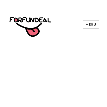
MENU
forfundeal | รวมแคปชั่นคำคม, คำ
พังเพยสำนวนสุภาษิต, กลอน, มีมโดนๆ
2025 ฮาๆ