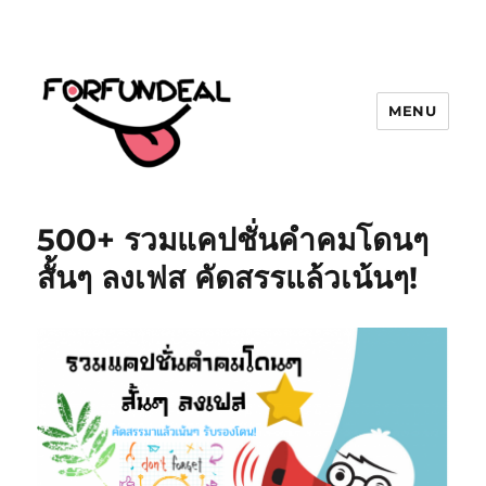
MENU
forfundeal | รวมแคปชั่นคำคม, คำ
พังเพยสำนวนสุภาษิต, กลอน, มีมโดนๆ
500+ รวมแคปชั่นคำคมโดนๆ
2025 ฮาๆ
สั้นๆ ลงเฟส คัดสรรแล้วเน้นๆ!