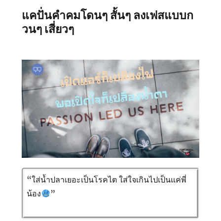
แคปั่นคำคมโดนๆ สั้นๆ ลงเฟสแบบก
วนๆ เสี่ยวๆ
“ใส่น้ำปลาเยอะเป็นโรคไต ใส่ใจเกินไปเป็นแค่พี่
น้อง
”