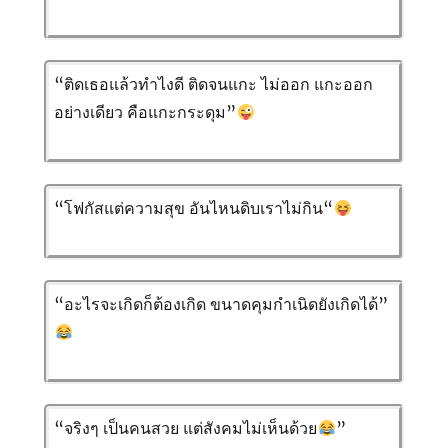
“ติดเธอแล้วทำไงดี ติดจนแกะ ไม่ออก แกะออก
อย่างเดียว คือแกะกระดุม”
“
โฟกัสแต่ความสุข อันไหนดิบเราไม่กิน
“
“
อะไรจะเกิดก็ต้องเกิด ขนาดคุมกำเนิดยังเกิดได้”
“จริงๆ เป็นคนสวย แต่สังคมไม่เห็นด้วย
”