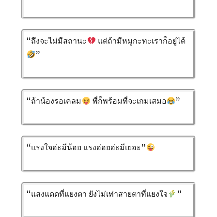
“ถึงจะไม่มีสถานะ
แต่ถ้ามีหมูกะทะเราก็อยู่ได้
”
“ถ้าน้องรอเคลม
พี่ก็พร้อมที่จะเกมเสมอ
”
“แรงใจอ่ะมีน้อย แรงอ่อยอ่ะมีเยอะ”
“แสงแดดที่แยงตา ยังไม่เท่าสายตาที่แยงใจ
”