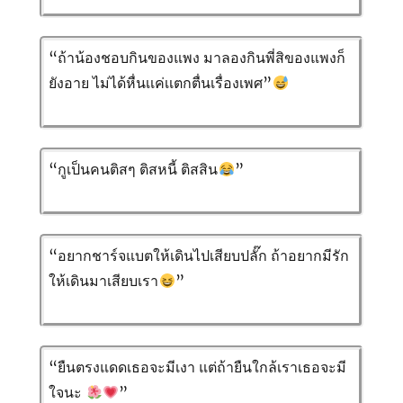
“ถ้าน้องชอบกินของแพง มาลองกินพี่สิของแพงก็
ยังอาย ไม่ได้หื่นเเค่เเตกตื่นเรื่องเพศ”
“กูเป็นคนติสๆ ติสหนี้ ติสสิน
”
“อยากชาร์จแบตให้เดินไปเสียบปลั๊ก ถ้าอยากมีรัก
ให้เดินมาเสียบเรา
”
“ยืนตรงแดดเธอจะมีเงา แต่ถ้ายืนใกล้เราเธอจะมี
ใจนะ
”