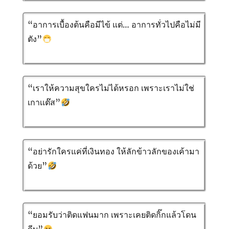
“
อาการเบื้องต้นคือมีไข้ แต่… อาการทั่วไปคือไม่มี
ตัง”
“เรา
ให้ความสุขใครไม่ได้หรอก เพราะเราไม่ใช่
เกาเเต๊ส”
“
อย่ารักใครแค่ที่เงินทอง ให้ลักข้าวลักของเค้ามา
ด้วย”
“
ยอมรับว่าติดแฟนมาก เพราะเคยติดกิ๊กแล้วโดน