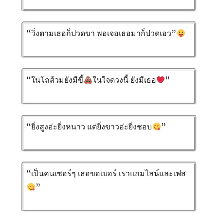
“วิ่งตามเธอก็ปวดขา พอเจอเธอมาก็ปวดเอว”
“ในโถส้วมยังมีขี้
ในใจดวงนี้ ยังมีเธอ
”
“ยิ่งสูงอ่ะยิ่งหนาว แต่ยิ่งขาวอ่ะยิ่งชอบ
”
“เป็นคนเซอร์ๆ เธอขอเบอร์ เราแถมไลน์และเฟส
”