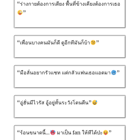
“
ร่างกายต้องการเตียง พื้นที่ข้างเคียงต้องการเธอ
”
“เพื่อนบางคนมันก็ดี ดูอีกทีมันก็บ้า
”
“มือลั่นอยากรัวแชท แต่กลัวแฟนเธอแอดมา
”
“อู่ฮั่นมีไวรัส อู้อยู่หั้นระวังโดนตีน”
“ร้อนขนาดนี้…
มาเป็น fan ให้ทีได้ป่ะ
”