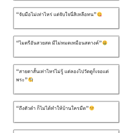
“จับมือไม่เท่าไหร่ แต่จับใจนี่สิเหลือทน”
“ไมตรีอันสวยสด มีไม่หมดเหมือนสตางค์”
“สายตาสั้นเท่าไหร่ไม่รู้ แต่ลองไปวัดดูก็เจอแต่
พระ”
“ถึงตัวดำ ก็ไม่ได้ทำให้บ้านใครมืด”