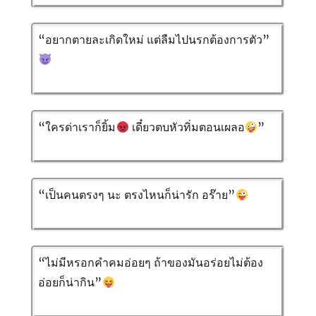
“อยากตายละเกิดใหม่ แต่ลืมไปนรกต้องการตัว”
“ใครด่าเราก็ยิ้ม
เดี๋ยวตบหัวทิ่มตอนเผลอ
”
“เป็นคนตรงๆ นะ ตรงไหนก็น่ารัก อร๊าย”
“
ไม่มีหรอกคำคมอ่อยๆ ถ้าของมันอร่อยไม่ต้อง
อ่อยก็น่ากิน”