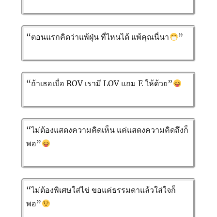
“ตอนแรกคิดว่าแพ้ฝุ่น ที่ไหนได้ แพ้คุณนี่นา
”
“
ถ้าเธอเบื่อ ROV เรามี LOV แถม E ให้ด้วย”
“ไม่ต้องแสดงความคิดเห็น แค่แสดงความคิดถึงก็
พอ”
“ไม่ต้องพิเศษใส่ไข่ ขอแค่ธรรมดาแล้วใส่ใจก็
พอ”