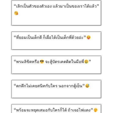
“เลิกเป็นตัวของตัวเอง แล้วมาเป็นของเราได้แล้ว”
“ที่ยอมเป็นเด็กดี ก็เผื่อได้เป็นเด็กพี่ด้วยอ่ะ”
“พรมลิขิตหรือ
จะสู้บัตรเคตดิตในมือพี่
”
“ตกดึกไม่เคยสนิทกับใคร นอกจากตู้เย็น”
“พร้อมจะหยุดเสมอกับใครก็ได้ ถ้าเจอไฟแดง”