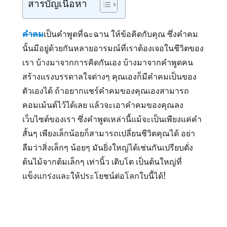
สารบัญเนื้อหา
คำคม
เป็นคำพูดที่ฉะฉาน ให้ข้อคิดกับคุณ ซึ่งคำคม
นั้นมีอยู่ด้วยกันหลายอารมณ์ที่เราต้องเจอในชีวิตของ
เรา บ้างมาจากการคิดกันเอง บ้างมาจากคำพูดคน
สร้างแรงบรรดาลใจต่างๆ คุณเองก็มีคำคมเป็นของ
ตัวเองได้ ถ้าอยากแชร์คำคมของคุณเองสามารถ
คอมเม้นต์ไว้ได้เลย แล้วจะเอาคำคมของคุณลง
เว็บไซต์ของเรา ซึ่งคำพูดเหล่านี้แม้จะเป็นเพียงแค่คำ
สั้นๆ เพียงเล็กน้อยก็สามารถเปลี่ยนชีวิตคุณได้ อย่า
ลืมว่าสิ่งเล็กๆ น้อยๆ มันยิ่งใหญ่ได้เช่นกันเปรียบดั่ง
ต้นไม้จากต้มเล็กๆ เท่านิ้ว เติบโต เป็นต้นใหญ่ที่
แข็งแกร่งและให้ประโยชน์ต่อโลกใบนี้ได้!