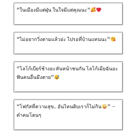
“ในเมืองมีแต่ฝุ่น ในใจมีแต่คุณนะ”
“ไม่อยากวิ่งตามเเล้วอ่ะ ไปรอที่บ้านแทนนะ”
“
โลโก้เบียร์ช้างอะหันหน้าชนกัน โลโก้เมียฉันอะ
ฟันคนอื่นมึงตาย”
“โฟกัสที่ความสุข.. อันไหนดิบเราก็ไม่กิน
” –
คำคมโดนๆ