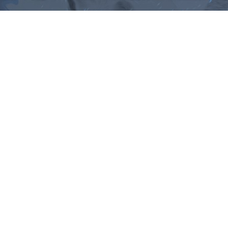
ม, คำพังเพยสำนวนสุภาษิต, กลอน, 