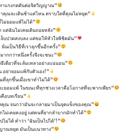
เทาแรงกดดันต่อจิตวิญญาณ”
าคุณจะเดินช้าแค่ไหน ตราบใดที่คุณไม่หยุด”
ไม่ยอมแพ้ไม่ได้”
า แต่ฉันไม่เคยเดินถอยหลัง”
จ็บปวดสงบลง แต่ขอให้หัวใจพิชิตมัน”
 นั่นเป็นวิธีที่เราลุกขึ้นอีกครั้ง”
้มากกว่าหนึ่งครั้งจึงจะชนะ”
ธีเดียวที่จะล้มเหลวอย่างแน่นอน”
้น อย่ายอมแพ้กับตัวเอง!”
ที่ลุกขึ้นเมื่อเขาทำไม่ได้”
จะยอมแพ้ ในขณะที่ทุกช่วงเวลาคือโอกาสที่จะพากเพียร”
ดคือบทเรียน”
งคุณ จนกว่ามันจะกลายมาเป็นจุดแข็งของคุณ”
กไม่เคยคงอยู่ แต่คนที่ยากลำบากมักทำได้”
ไปไม่ได้ คำว่า ‘ฉันเป็นไปได้’!”
ญญาณหยุด มันเป็นแนวทาง”