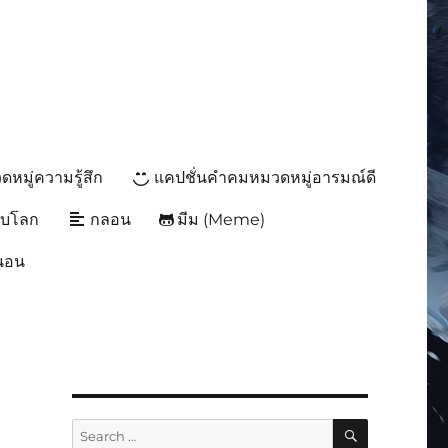
หมู่ความรู้สึก
แคปชั่นคำคมหมวดหมู่อารมณ์ดี
ับโลก
กลอน
มีม (Meme)
นนอน