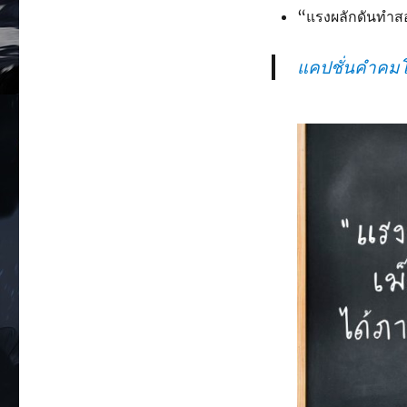
“แรงผลักดันทำสอ
แคปชั่นคำคมโ