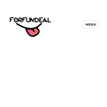
MENU
forfundeal | รวมแคปชั่นคำคม, คำ
พังเพยสำนวนสุภาษิต, กลอน, มีมโดนๆ
2025 ฮาๆ