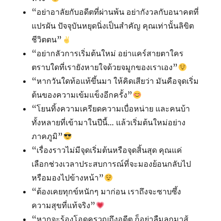
“อย่าอาลัยกับอดีตที่ผ่านพ้น อย่ากังวลกับอนาคตที่
แปรผัน ปัจจุบันหยุดนิ่งเป็นสำคัญ คุณเท่านั้นลิขิต
ชีวิตตน”
“อย่ากลัวการเริ่มต้นใหม่ อย่าแคร์สายตาใคร
ตราบใดที่เรายังหายใจด้วยจมูกของเราเอง”
“หากวันใดท้อแท้ขึ้นมา ให้คิดเสียว่า มันคือจุดเริ่ม
ต้นของความเข้มแข็งอีกครั้ง”
“โยนทิ้งความเครียดความเบื่อหน่าย และคนบ้า
ทั้งหลายที่เข้ามาในปีนี้… แล้วเริ่มต้นใหม่อย่าง
ภาคภูมิ”
“เรื่องราวไม่มีจุดเริ่มต้นหรือจุดสิ้นสุด คุณแค่
เลือกช่วงเวลาประสบการณ์ที่จะมองย้อนกลับไป
หรือมองไปข้างหน้า”
“ต้องเคยทุกข์หนักๆ มาก่อน เราถึงจะซาบซึ้ง
ความสุขที่แท้จริง”
“หากจะร้องโอดครวญถึงอดีต ก็อย่าลืมลุกมาสู้