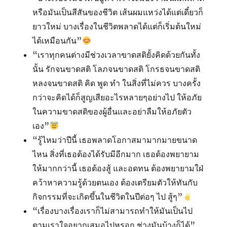
หรือมันเป็นสีสันของชีวิต เส้นผมแหว่งได้แต่เดี๋ยวก็
ยาวใหม่ บางเรื่องในชีวิตพลาดได้แต่ก็เริ่มต้นใหม่
ได้เหมือนกัน”
“เราทุกคนต่างมีช่วงเวลาขาดสติยั้งคิดด้วยกันทั้ง
นั้น รักจนขาดสติ โลภจนขาดสติ โกรธจนขาดสติ
หลงจนขาดสติ คิด พูด ทำ ในสิ่งที่ไม่ควร บางครั้ง
กว่าจะคิดได้ก็สูญเสียอะไรหลายๆอย่างไป ให้อภัย
ในความขาดสติของผู้อื่นและอย่าลืมให้อภัยตัว
เอง”
“รู้ไหมว่าปีนี้ เธอพลาดโอกาสมามากมายขนาด
ไหน สิ่งที่เธอต้องได้รับมีอีกมาก เธอต้องพยายาม
ให้มากกว่านี้ เธอต้องสู้ และอดทน ต้องพยายามใฝ่
คว้าหาความรู้ด้วยตนเอง ต้องเตรียมตัวให้ทันกับ
กิจกรรมที่จะเกิดขึ้นในชีวิตในปีต่อๆ ไป สู้ๆ”
“เรื่องบางเรื่องเราก็ไม่สามารถทำให้มันเป็นไป
ตามเราใจอยากเสมอไปหรอก ช่างมันบ้างก็ได้”