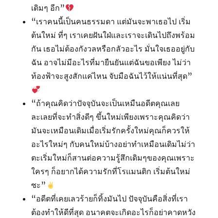
เดิมๆ อีก”
“เราคนนี้เป็นคนธรรมดา แต่มันจะพาเธอไป เริ่ม
ต้นใหม่ ที่ๆ เราเคยฝันใฝ่และเราจะเดินไปถึงพร้อม
กัน เธอไม่ต้องกังวลหรือกลัวอะไร มั่นใจเธออยู่กับ
ฉัน อาจไม่มีอะไรที่มายืนยันแต่ฉันขอเพียง ไม่ว่า
ท้องฟ้าจะสูงสักแค่ไหน จับมือฉันไว้ให้แน่นที่สุด”
“ถ้าคุณคิดว่าปัจจุบันจะเป็นเหมืนอดีตคุณเลย
ละเลยที่จะทำสิ่งดีๆ ขึ้นใหม่เพียงเพราะคุณคิดว่า
มันจะเหมือนเดิมเมื่อเริ่มรักครั้งใหม่คุณก็ควรให้
อะไรใหม่ๆ กับคนใหม่บ้างอย่าทำเหมือนเดิมไม่ว่า
ตะเริ่มใหม่ก็สานต่อความรู้สึกเดิมๆของคุณเพราะ
ใครๆ ก็อยากได้ความรักที่โรเเมนติก เริ่มต้นใหม่
ซะ”
“อดีตที่เคยเลวร้ายก็ทิ้งมันไป ปัจจุบันคือสิ่งที่เรา
ต้องทำให้ดีที่สุด อนาคตจะเกิดอะไรก็อย่าคาดหวัง