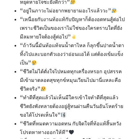
หยุดหายใจซะยังดีกว่า”
“อยู่ในภาวะไม่อยากพยายามอะไรแล้ววะ”
“เหนื่อยกับงานท้อแท้กับปัญหาก็ต้องอดทนสู้ต่อไป
เพราะชีวิตเป็นของเราไม่ใช่ของใครตราบใดที่ยัง
มีลมหายใจต้องสู้ต่อไป”
“ถ้าวันนี้มันท้อแท้จนน้ำตาไหล ก็ลุกขึ้นปาดน้ำตา
ทิ้งไปและบอกตัวเองว่าอ่อนแอได้ แต่ต้องเข้มแข็ง
เป็น”
“ชีวิตไม่ได้ดั่งใจไปหมดทุกเครื่องหรอก อุปสรรค
มีเข้ามาตลอดสุขทุกข์หมุนเวียนไปมานี่แหละคือ
ชีวิตจริง”
“ทำดีที่สุดแล้วไม่เห็นมีใครเข้าใจทำดีที่สุดแล้ว
ชีวิตยังพังทลายต้องอยู่สู้ทนผ่านคืนวันอันโหดร้าย
ขอได้โปรดเห็นใจ”
“ชีวิตที่หมดความอดทน กับจิดใจที่ท้อแท้สิ้นหวัง
โปรดหาทางออกให้ที”