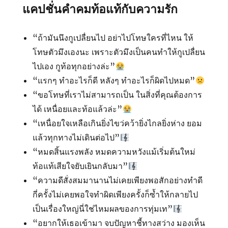
แคปชั่นคำคมท้อแท้กับความรัก
“ถ้ามันนึงกูเปลื่ยนไป อย่าไปโทษใครที่ไหน ให้
โทษตัวมึงเองนะ เพราะตัวมึงเป็นคนทำให้กูเปลื่ยน
ไปเอง กูท้อทุกอย่างล่ะ”
“แรกๆ ทำอะไรก็ดี หลังๆ ทำอะไรก็ผิดไปหมด”
“ขอโทษที่เราไม่สามารถเป็น ในสิ่งที่คุณต้องการ
ได้ เหนื่อยและท้อแล้วล่ะ”
“เหนื่อยใจเหลือเกินยิ่งไขว่คว้ายิ่งไกลยิ่งห่าง ยอม
แล้วทุกทางไม่เดินต่อไป”
“หมดสิ้นแรงพลัง หมดความหวังแม้เริ่มต้นใหม่
ท้อแท้เสียใจยับเยินกลับมา”
“ความดีสั่งสมมานานไม่เคยเพียงพอสักอย่างทำดี
กี่ครั้งไม่เคยพอใจทำผิดเพียงครั้งก็ซ้ำให้กลายไป
เป็นเรื่องใหญ่นี่ใช่ไหมผลของการทุ่มเท”
“อยากให้เธอเข้ามา จบปัญหาชี้ทางสว่าง มองเห็น