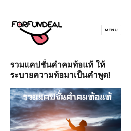
MENU
forfundeal | รวมแคปชั่นคำคม, คำ
พังเพยสำนวนสุภาษิต, กลอน, มีมโดนๆ
รวมแคปชั่นคำคมท้อแท้ ให้
2025 ฮาๆ
ระบายความท้อมาเป็นคำพูด!