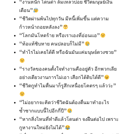
“งานหนัก โดนด่า ล้มเหลวบ่อย ชีวิตมนุษย์เงิน
เดือน”
“ชีวิตผ่านพ้นไปทุกวัน มีหนี้เพิ่มขึ้น แต่ความ
ก้าวหน้าถอยหลังลง”
“โลกมันโหดร้าย หรือเราเองที่อ่อนแอ”
“ท้อแท้ชิบหาย คนปลอบก็ไม่มี”
“ทำไรไม่เคยได้ดี หรือฉันมันแค่มนุษย์ดวงซวย”
“รางวัลของคนตั้งใจทำงานคืออยู่ตัว อีกพวกเลีย
อย่างเดียวงานการไม่เอา เสือกได้ดิบได้ดี”
“ชีวิตกูทำไมตื่นมาก็รูสึกเหนื่อยโคตรๆ แล้วว่ะ”
“ไม่อยากจะคิดว่าชีวิตฉันต้องตื่นมาทำอะไร
ซ้ำซากแบบนี้ไปอีกกี่ปี”
“หากสิ่งไหนที่ทำดีแล้วโดนด่า จงฝืนต่อไป เพราะ
กูหางานใหม่ยังไม่ได้”